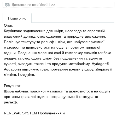
Товари для голубів
Доставка по всій Україні >>
Товари для гризунів
Повне опис
Опис
Товари для коней
Клубничне задоволення для шкіри, насолода та справжній
вишуканий догляд, омолодження та природне зволоження.
Поліпшує текстуру та рельєф шкіри, яка набуває приємної
Товари для людей
матовості та шовковистості на ощупь протягом тривалої
години. Поєднання морської солі й комплексу ензимів глибоко
Хозряд - господарчі товари оптом
очищує та омолоджує шкіру, без подразнення та відчуття
сухості, виводить токсині та продукти метаболізму. Hydagen®
Популярні зоотоварі
Aquaporin підтримує транспорування вологи у шкіру, зберігає її
м'якість і гладкість.
Архів / Знято з виробництва
Результат
Шкіра набуває приємної матовості та шовковистості на ощупь
протягом тривалої години, покращується її текстура та
рельєф.
RENEWAL SYSTEM
Пробудження
й