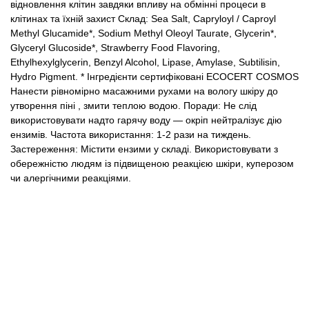
відновлення клітин завдяки впливу на обмінні процеси в
клітинах
та
їхній
захист
Склад:
Sea Salt, Capryloyl / Caproyl
Methyl Glucamide*, Sodium Methyl Oleoyl Taurate, Glycerin*,
Glyceryl Glucoside*, Strawberry Food Flavoring,
Ethylhexylglycerin, Benzyl Alcohol, Lipase, Amylase, Subtilisin,
Hydro Pigment.
* Інгредієнти сертифіковані ECOCERT COSMOS
Нанести рівномірно масажними рухами на вологу шкіру до
утворення
піні
, змити теплою водою.
Поради:
Не слід
використовувати надто гарячу воду — окріп нейтралізує дію
ензимів.
Частота використання: 1-2 рази на тиждень.
Застереження:
Містити ензими у складі. Використовувати з
обережністю людям із підвищеною реакцією шкіри, куперозом
чи алергічними реакціями.