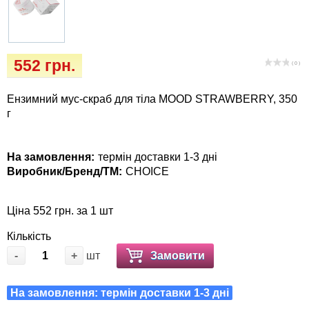
Кігтіточки
собак
Ласощі та корми
552 грн.
( 0 )
Лежаки, будиночки, охолоджуючи
коврики
Ензимний мус-скраб для тіла MOOD STRAWBERRY, 350
г
Миски, автогодівниці, поїлки
На замовлення:
термін доставки 1-3 дні
Одяг та взуття
Виробник/Бренд/ТМ:
CHOICE
Перенесення, сумки, клітини
Ціна 552 грн. за 1 шт
Післяопераційні засоби та витратні
Кількість
матеріали
-
+
шт
Замовити
Подарункові сертифікати
На замовлення: термін доставки 1-3 дні