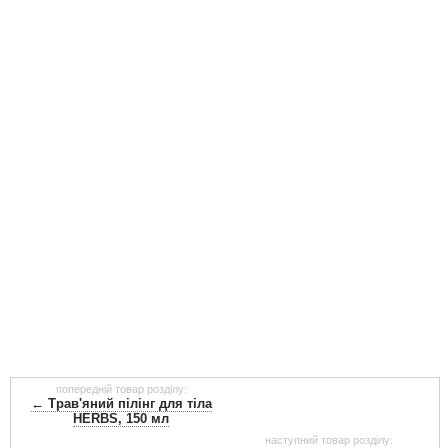
попередній товар розділу:
← Трав'яний пілінг для тіла
HERBS, 150 мл
наступний товар розділу: