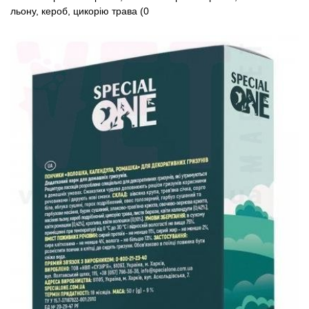
льону, кероб, цикорію трава (0