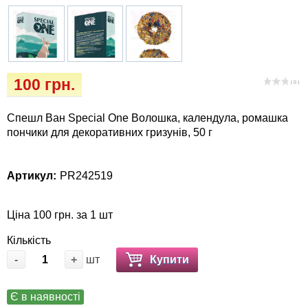
Кігтіточки
Vet Diet Canine Wet - ветеринарные диеты
для собак
Ласощі та корма
Лежаки, будиночки, охолоджуючи
100 грн.
( 0 )
килимки
Спешл Ван Speciаl One Волошка, календула, ромашка
Миски, автогодівниці, поілки
пончики для декоративних гризунів, 50 г
Одяг та взуття
Артикул:
PR242519
Перенесення, сумки, клітини
Ціна 100 грн. за 1 шт
Післяопераційні засоби та витратні
Кількість
матеріали
-
+
шт
Купити
Подарункові сертифікати
Є в наявності