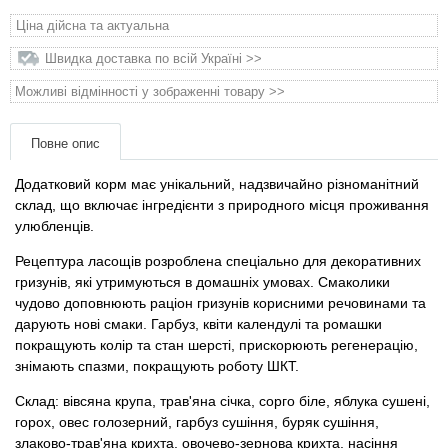
Товари для голубів
Ціна дійсна та актуальна
Швидка доставка по всій Україні >>
Товари для гризунів
Можливі відмінності у зображенні товару >>
Товари для коней
Повне опис
Товари для людей
Додатковий корм має унікальний, надзвичайно різноманітний
склад, що включає інгредієнти з природного місця проживання
Хозряд - господарчі товари оптом
улюбленців.
Рецептура ласощів розроблена спеціально для декоративних
Популярні зоотоварі
гризунів, які утримуються в домашніх умовах. Смаколики
чудово доповнюють раціон гризунів корисними речовинами та
Архів / Знято з виробництва
дарують нові смаки. Гарбуз, квіти календулі та ромашки
покращують колір та стан шерсті, прискорюють регенерацію,
знімають спазми, покращують роботу ШКТ.
Склад: вівсяна крупа, трав'яна січка, сорго біле, яблука сушені,
горох, овес голозерний, гарбуз сушіння, буряк сушіння,
злаково-трав'яна крихта, овочево-зернова крихта, насіння