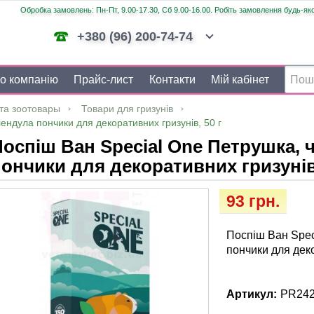
Обробка замовлень: Пн-Пт, 9.00-17.30, Сб 9.00-16.00. Робіть замовлення будь-яко
+380 (96) 200-74-74
о компанію
Прайс-лист
Контакти
Мій кабінет
та зоотовары
Товари для гризунів
ендула пончики для декоративних гризунів, 50 г
оспіш Ван Speciаl One Петрушка, 
ончики для декоративних гризунів,
93 грн.
Поспіш Ван Spec
пончики для деко
Артикул:
PR24