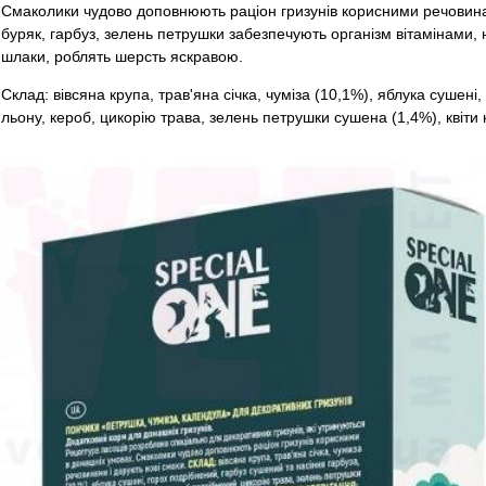
Смаколики чудово доповнюють раціон гризунів корисними речовина
буряк, гарбуз, зелень петрушки забезпечують організм вітамінами
шлаки, роблять шерсть яскравою.
Склад: вівсяна крупа, трав'яна січка, чуміза (10,1%), яблука сушені,
льону, кероб, цикорію трава, зелень петрушки сушена (1,4%), квіти 