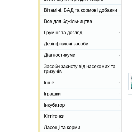
Вітаміні, БАД та кормові добавки
Все для бджільництва
Грумінг та догляд
Дезінфікуючі засоби
Діагностикуми
Засоби захисту від насекомих та
гризунів
Інше
Іграшки
Інкубатор
Кігтіточки
Ласощі та корми