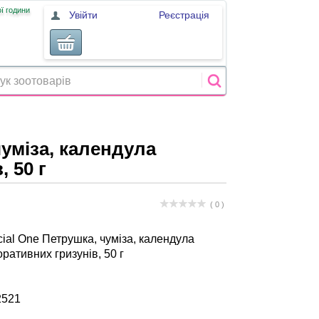
ї години
Увійти
Реєстрація
чуміза, календула
 50 г
( 0 )
iаl One Петрушка, чуміза, календула
ративних гризунів, 50 г
2521