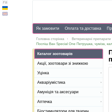
Як замовити
Оплата та доставка
Пр
Головна сторінка
Ветеринарні препарати 
Поспіш Ван Speciаl One Петрушка, чуміза, кал
П
Каталог зоотоварів
п
Акції, зоотовари зі знижкою
Уцінка
Акваріумістика
Амуніція та аксесуари
Аптечка
Біостимулятори для тварин