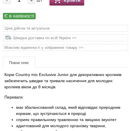
-
+
шт
Купити
Товари для голубів
Є в наявності
Товари для гризунів
Ціна дійсна та актуальна
Товари для коней
Швидка доставка по всій Україні >>
Товари для людей
Можливі відмінності у зображенні товару >>
Хозряд - господарчі товари оптом
Повне опис
Корм Country mix Exclusive Junior для декоративних кроликів
Популярні зоотоварі
забезпечить швидке та тривале насичення для молодих
кроликів віком до 8 місяців.
Архів / Знято з виробництва
Переваги:
має збалансований склад, який відповідає природним
кормам, що зустрічаються в природі
сприяє правильному травленню та зміцнює імунітет
адаптований для молодого організму тварини,