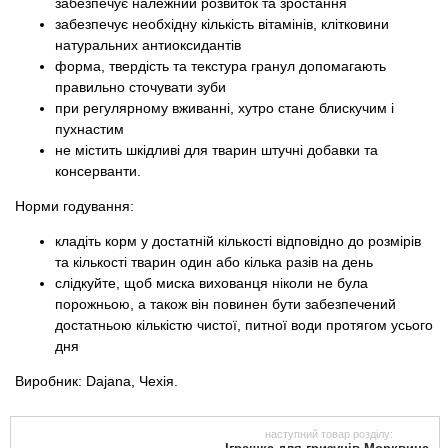
забезпечує належний розвиток та зростання
забезпечує необхідну кількість вітамінів, клітковини
натуральних антиоксидантів
форма, твердість та текстура гранул допомагають
правильно сточувати зуби
при регулярному вживанні, хутро стане блискучим і
пухнастим
не містить шкідливі для тварин штучні добавки та
консерванти.
Норми годування:
кладіть корм у достатній кількості відповідно до розмірів
та кількості тварин один або кілька разів на день
слідкуйте, щоб миска вихованця ніколи не була
порожньою, а також він повинен бути забезпечений
достатньою кількістю чистої, питної води протягом усього
дня
Виробник: Dajana, Чехія.
наступний товар розділу: