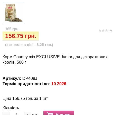
Кігтіточки
Vet Diet Canine Wet - ветеринарные диеты
для собак
Ласощі та корма
Лежаки, будиночки, охолоджуючи
165 грн.
( 0 )
коврики
156.75 грн.
(економія в ціні - 8.25 грн.)
Миски, автогодівниці, поїлки
Корм Country mix EXCLUSIVE Junior для декоративних
Одяг та взуття
кролів, 500 г
Перенесення, сумки, клітини
Артикул:
DP408J
Термін придатності до:
10.2026
Післяопераційні засоби та витратні
матеріали
Ціна 156,75 грн. за 1 шт
Подарункові сертифікати
Кількість