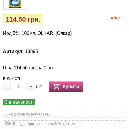
Іграшки
собак
Інкубатор
114.50 грн.
( 1 )
Кігтіточки
Йод 5%, 100мл, OLKAR. (Олкар)
Ласощі та корми
Артикул:
13895
Лежаки, будиночки, охолоджуючи
коврики
Ціна 114,50 грн. за 1 шт
Кількість
Миски, автогодівниці, поїлки
-
+
шт
Купити
Одяг та взуття
Є в наявності
Перенесення, сумки, клітини
Ціна дійсна та актуальна
Швидка доставка по всій Україні >>
Післяопераційні засоби та витратні