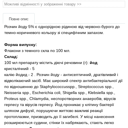
матеріали
Можливі відмінності у зображенні товару >>
Подарункові сертифікати
Повне опис
Розчин йоду 5% є однорідною рідиною від червоно-бурого до
Товари для голубів
темно-коричневого кольору зі специфічним запахом.
Форма випуску:
Товари для гризунів
Флакони з темного скла по 100 мл.
Склад:
Товари для коней
100 мл препарату містить діючі речовини (г):
йод
кристалічний - 5
калію йодид - 2
.
Розчин йоду - антисептичний, дратівливий і
Товари для людей
відволікаючий засіб. Має широкий спектр антибактеріальної дії
по відношенню до Staphylococcusspp., Streptococcus spp.,
Хозряд - господарчі товари оптом
Neisseria spp., Escherichia coli, Shigella spp., Klebsiella spp.,
Proteus spp., Chlamydia, неспоротворних анаеробів, вірусів
Популярні зоотоварі
герпесу та вірусів герпесу.
Йод проникає у клітину бактерії
шляхом дифузії, порушуючи життєво важливі реакції
протоплазми, призводить до її загибелі. У місці нанесення
Архів / Знято з виробництва
розширюються судини, стінки їх набрякають, стають легко