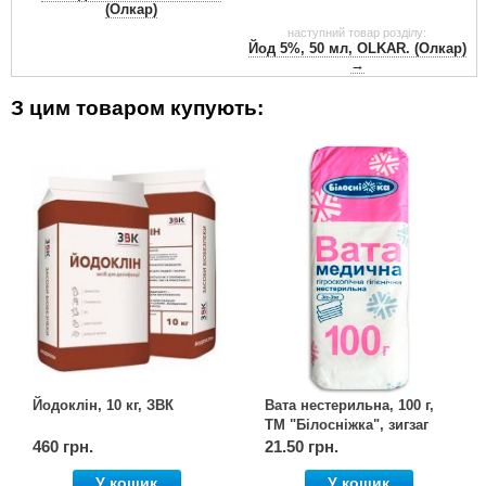
(Олкар)
наступний товар розділу:
Йод 5%, 50 мл, OLKAR. (Олкар)
→
З цим товаром купують:
Йодоклін, 10 кг, ЗВК
Вата нестерильна, 100 г,
ТМ "Білосніжка", зигзаг
460 грн.
21.50 грн.
У кошик
У кошик