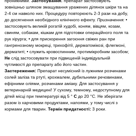
проникними.
Застосування:
препарат застосовують
зовнішньо шляхом змащування уражених ділянок шкіри та на
2-4 см навколо них. Процедуру повторюють 2-3 рази на добу,
до досягнення необхідного клінічного ефекту.
Призначення:
•
застосовують великій рогатій худобі, коням, вівцям, козам,
свиням, собакам, кішкам для підготовки операційного поля та
рук хірурга;
• для прискорення загоєння свіжих ран при
гангренозному мокреці, трихофітії, дерматомікозі, флегмоні,
дерматиті;
• служить кровоспинним, протимікробним засобом;
Не
слід застосовувати при підвищеній індивідуальній
чутливості до препарату або його частин.
Застереження:
Препарат несумісний із лужними розчинами
солей заліза та ртуті, крохмалем, дубильними речовинами,
ефірними оліями, розчинами аміаку.
Для застосування у
ветеринарній медицині! У сухому, темному, недоступному для
дітей місці при температурі від 5 °
С
до 20 °С.
Не зберігати
разом із харчовими продуктами, напоями, у тому числі з
кормами для тварин.
Термін придатності:
3 роки.