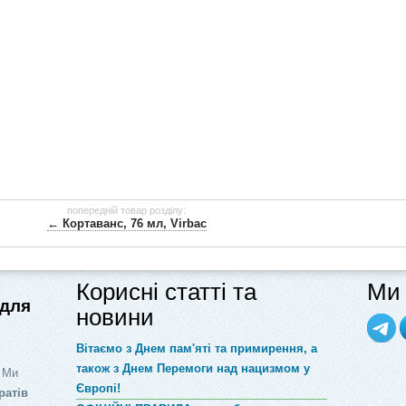
попередній товар розділу:
← Кортаванс, 76 мл, Virbac
Корисні статті та
Ми 
 для
новини
Вітаємо з Днем пам'яті та примирення, а
також з Днем Перемоги над нацизмом у
 Ми
Європі!
ратів