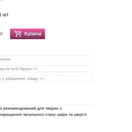
1 шт
шт
Купити
уальна
а по всій Україні >>
і у зображенні товару >>
во рекомендований для тварин з
кращення загального стану шкіри та шерсті