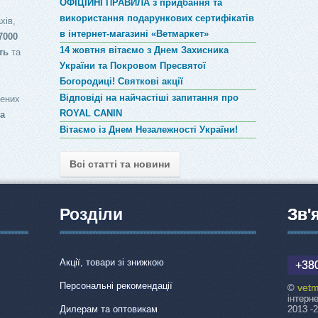
ОФІЦІЙНІ ПРАВИЛА з придбання та
використання подарункових сертифікатів
хів,
в інтернет-магазині «Ветмаркет»
7000
14 жовтня вітаємо з Днем Захисника
ть
та
України та Покровом Пресвятої
Богородиці! Святкові акції
Відповіді на найчастіші запитання про
лених
ROYAL CANIN
за
Вітаємо із Днем Незалежності України!
Всі статті та новини
Розділи
Зв'
Акції, товари зі знижкою
+380
Персональні рекомендації
vetm
©
інтерн
Дилерам та оптовикам
2013 -