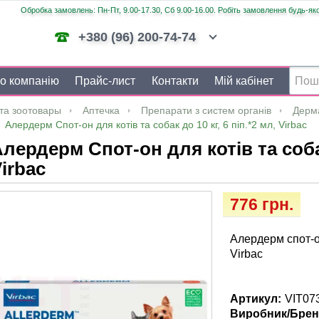
Обробка замовлень: Пн-Пт, 9.00-17.30, Сб 9.00-16.00. Робіть замовлення будь-яко
+380 (96) 200-74-74
о компанію
Прайс-лист
Контакти
Мій кабінет
та зоотовары
Аптечка
Препарати з систем органів
Дерм
Алердерм Спот-он для котів та собак до 10 кг, 6 піп.*2 мл, Virbac
лердерм Спот-он для котів та собак 
irbac
776 грн.
Алердерм спот-он 
Virbac
Артикул:
VIT07
Виробник/Брен