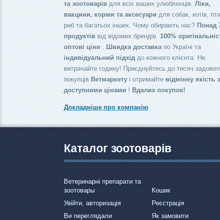
та зоотоварів
для всіх ваших улюбленців.
Ліки,
вакцини, корми та аксесуари
для собак, котів, пта
риб та багатьох інших. Чому обирають нас?
Понад 
продуктів
від відомих брендів.
100% оригінальніс
оптові ціни
.
Швидка доставка
по Україні та
індивідуальний підхід
до кожного клієнта. Не
витрачайте годину! Приєднуйтесь до тисяч задово
покупців
Ветмаркету
і отримайте
відмінну якість 
доступними цінами
!
Вдалих покупок!
Докладніше про компанію
Каталог зоотоварів
Ветеринарні препарати та
зоотовары
Кошик
Увійти, авторизація
Реєстрація
Ви переглядали
Як замовити