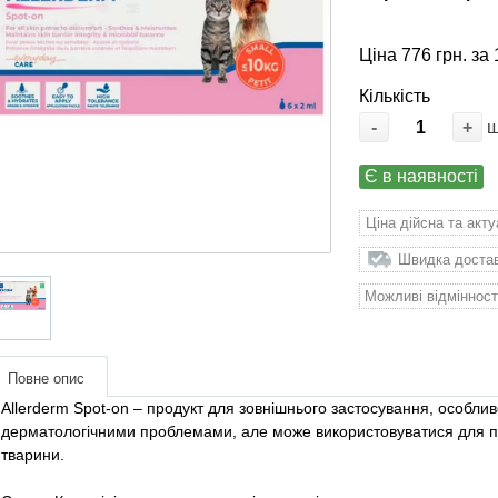
Ціна 776 грн. за 
Кількість
-
+
Є в наявності
Ціна дійсна та акт
Швидка доставк
Можливі відмінност
Повне опис
Allerderm Spot-on – продукт для зовнішнього застосування, особли
дерматологічними проблемами, але може використовуватися для по
тварини.