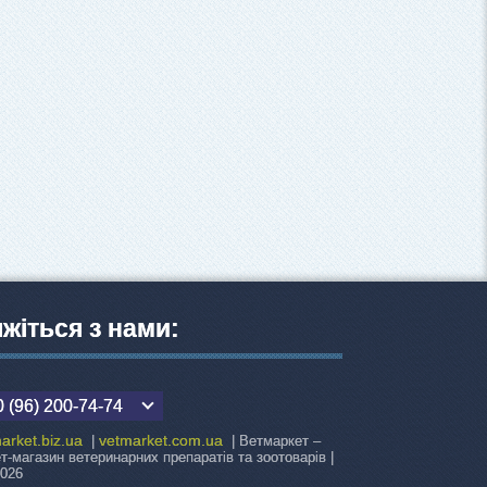
яжіться з нами:
 (96) 200-74-74
arket.biz.ua
vetmarket.com.ua
|
| Ветмаркет –
ет-магазин ветеринарних препаратів та зоотоварів |
2026