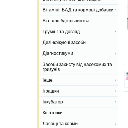
Вітаміні, БАД та кормові добавки
Все для бджільництва
Грумінг та догляд
Дезінфікуючі засоби
Діагностикуми
Засоби захисту від насекомих та
гризунів
Інше
Іграшки
Інкубатор
Кігтіточки
Ласощі та корми