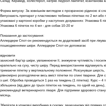
Склад: Кераміді, холестерол, натрію лауроіл лактитат, ксантанова к
Форма випуску: За зовнішнім виглядом є прозрачною рідиною зі с
Випускають препарат у пластикових тюбиках-піпетках по 2 мл або п
упаковані у картонні коробки у наступних дозуваннях: Упаковка 6 піп
Упаковка 6 піпеток по 4 мл - для собак 10-20 кг
Показання до застосування:
Аллердерм Спот-он рекомендується як додатковий засіб при лікува
пошкодженнями шкіри. Аллердерм Спот-он допомагає
відновити
захисний бар'єр шкіри, увлажнюючи її, знижуючи чутливість і посил
крапельно на суху, чисту шкіру. Перед використанням відламують к
тримаючи піпетку у вертикальному положенні. Розсунувши шерсть,
рівномірно розподіляючи весь вміст піпетки по спині тварини. Для 
з шиї. Обробка проводиться 1 раз на тиждень (1 піпетка). Курс – 4 
збільшена (від двох до трьох піпеток на тиждень, по одній на день),
рекомендації ветеринарного лікаря. Для підтримки здорового стану 
місяць.
Зберігати в упаковці виробника в сухому, захищеному від прямих со