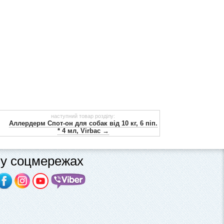
наступний товар розділу:
Аллердерм Спот-он для собак від 10 кг, 6 піп.
* 4 мл, Virbac →
у соцмережах