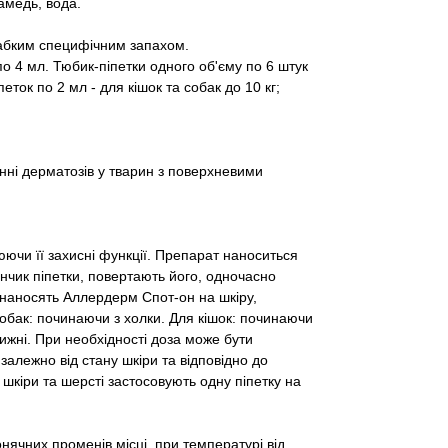
амедь, вода.
лабким специфічним запахом.
о 4 мл. Тюбик-піпетки одного об'єму по 6 штук
еток по 2 мл - для кішок та собак до 10 кг;
нні дерматозів у тварин з поверхневими
юючи її захисні функції. Препарат наноситься
інчик піпетки, повертають його, одночасно
 наносять Аллердерм Спот-он на шкіру,
собак: починаючи з холки. Для кішок: починаючи
тижні. При необхідності доза може бути
 залежно від стану шкіри та відповідно до
шкіри та шерсті застосовують одну піпетку на
нячних променів місці, при температурі від