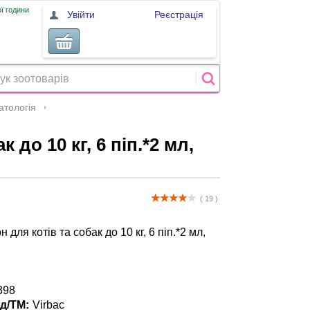
ї години
Увійти
Реєстрація
атологія
до 10 кг, 6 піп.*2 мл,
( 19 )
для котів та собак до 10 кг, 6 піп.*2 мл,
398
д/ТМ:
Virbac