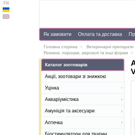
Як замовити
Оплата та доставка
Пр
Головна сторінка
Ветеринарні препарати 
Розчини, порошки, аерозолі та інші форми
А
Каталог зоотоварів
V
Акції, зоотовари зі знижкою
Уцінка
Акваріумістика
Амуніція та аксесуари
Аптечка
Біостимулятори для тварин