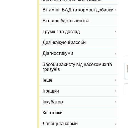
Вітаміні, БАД та кормові добавки
Все для бджільництва
Грумінг та догляд
Дезінфікуючі засоби
Діагностикуми
Засоби захисту від насекомих та
гризунів
Інше
Іграшки
Інкубатор
Кігтіточки
Ласощі та корми