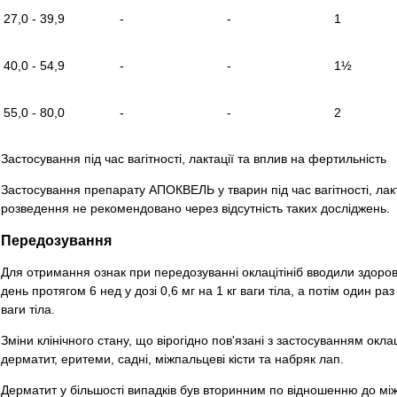
27,0 - 39,9
-
-
1
40,0 - 54,9
-
-
1½
55,0 - 80,0
-
-
2
Застосування під час вагітності, лактації та вплив на фертильність
Застосування препарату АПОКВЕЛЬ у тварин під час вагітності, лакт
розведення не рекомендовано через відсутність таких досліджень.
Передозування
Для отримання ознак при передозуванні оклацітініб вводили здоровим
день протягом 6 нед у дозі 0,6 мг на 1 кг ваги тіла, а потім один раз
ваги тіла.
Зміни клінічного стану, що вірогідно пов'язані з застосуванням оклац
дерматит, еритеми, садні, міжпальцеві кісти та набряк лап.
Дерматит у більшості випадків був вторинним по відношенню до мі