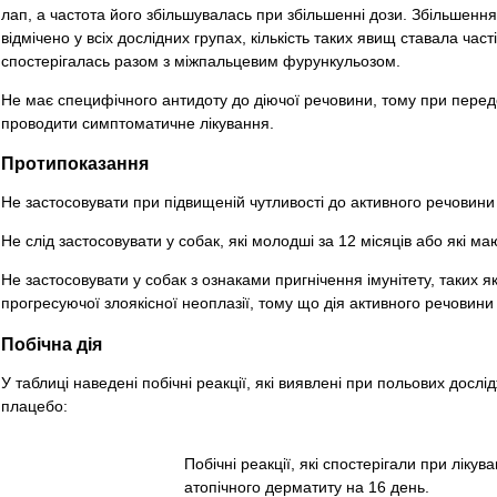
лап, а частота його збільшувалась при збільшенні дози. Збільшен
відмічено у всіх дослідних групах, кількість таких явищ ставала час
спостерігалась разом з міжпальцевим фурункульозом.
Не має специфічного антидоту до діючої речовини, тому при перед
проводити симптоматичне лікування.
Протипоказання
Не застосовувати при підвищеній чутливості до активного речовини
Не слід застосовувати у собак, які молодші за 12 місяців або які маю
Не застосовувати у собак з ознаками пригнічення імунітету, таких 
прогресуючої злоякісної неоплазії, тому що дія активного речовини
Побічна дія
У таблиці наведені побічні реакції, які виявлені при польових дос
плацебо:
Побічні реакції, які спостерігали при лікува
атопічного дерматиту на 16 день.