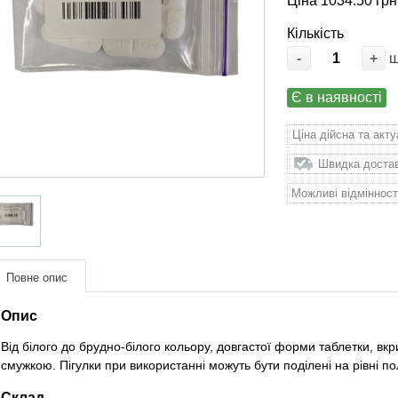
Ціна 1034.50 грн
Кількість
-
+
Є в наявності
Ціна дійсна та акт
Швидка доставк
Можливі відмінност
Повне опис
Опис
Від білого до брудно-білого кольору, довгастої форми таблетки, вк
смужкою. Пігулки при використанні можуть бути поділені на рівні п
Склад