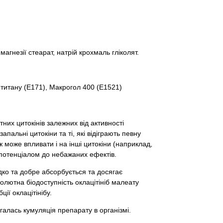
агнезії стеарат, натрій крохмаль гліколят.
 титану (Е171), Макрогол 400 (Е1521)
ітних цитокінів залежних від активності
пальні цитокіни та ті, які відіграють певну
ож може впливати і на інші цитокіни (наприклад,
з потенціалом до небажаних ефектів.
дко та добре абсорбується та досягає
солютна біодоступність оклацітініб малеату
ії оклацітінібу.
ігалась кумуляція препарату в організмі.