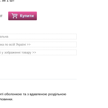
. за 1 шт
шт
Купити
уальна
а по всій Україні >>
і у зображенні товару >>
риті оболонкою та з вдавленою роздільною
оловинки.