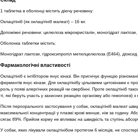
1 таблетка в оболонці містить діючу речовину:
Оклацітініб (як оклацітініб малеат) – 16 мг.
Допоміжні речовини: целюлоза мікрокристалін, моногідрат лактози, м
Оболонка таблетки містить:
Моногідрат лактози, гідроксипропіл метилцелюлоза (Е464), діоксид
Фармакологічні властивості
Оклацітініб є інгібітором янус кіназі. Він пригнічує функцію різноман
ферментів янус кінази. Для оклацітінібу цільовими цитокінами є проза
роль у появі алергічних реакцій чи свербінні. Проте оклацітініб так
ті, які беруть участь у захисних реакціях організму або гемопоезі) 
Після пероорального застосування у собак, оклацітініб малеат шви
максимальної концентрації у плазмі крові менше, ніж за годину. Аб
сягає 89%. Прийом корму не впливає на швидкість та ступінь абсорбц
У собак, яких лікували оклацітінібом протягом 6 місяців, не спостер