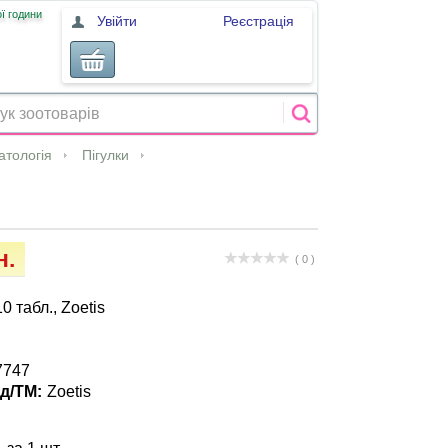
ї години
Увійти
Реєстрація
атологія
Пігулки
н.
( 0 )
0 табл., Zoetis
7747
д/ТМ:
Zoetis