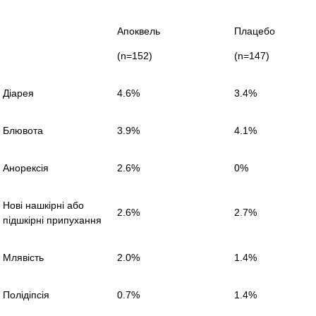
Апоквель
Плацебо
(n=152)
(n=147)
Діарея
4.6%
3.4%
Блювота
3.9%
4.1%
Анорексія
2.6%
0%
Нові нашкірні або
2.6%
2.7%
підшкірні припухання
Млявість
2.0%
1.4%
Полідіпсія
0.7%
1.4%