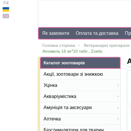
Як замовити
Оплата та доставка
Пр
Головна сторінка
Ветеринарні препарати 
Апоквель 16 мг*10 табл., Zoetis
А
Каталог зоотоварів
Акції, зоотовари зі знижкою
Уцінка
Акваріумістика
Амуніція та аксесуари
Аптечка
Біостимулятори для тварин