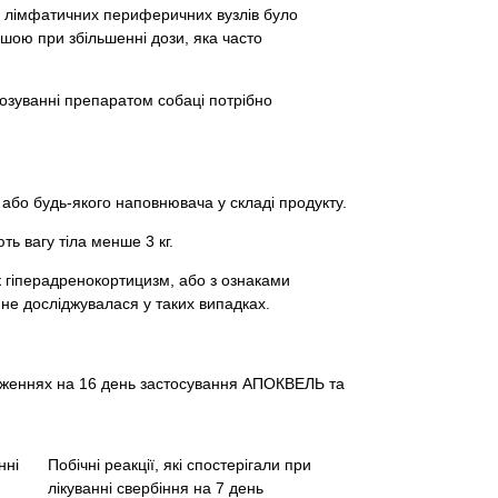
ня лімфатичних периферичних вузлів було
тішою при збільшенні дози, яка часто
озуванні препаратом собаці потрібно
 або будь-якого наповнювача у складі продукту.
ть вагу тіла менше 3 кг.
як гіперадренокортицизм, або з ознаками
 не досліджувалася у таких випадках.
лідженнях на 16 день застосування АПОКВЕЛЬ та
нні
Побічні реакції, які спостерігали при
лікуванні свербіння на 7 день