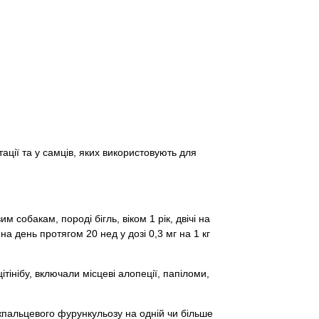
ації та у самців, яких використовують для
 собакам, породі бігль, віком 1 рік, двічі на
 на день протягом 20 нед у дозі 0,3 мг на 1 кг
ітінібу, включали місцеві алопеції, папіломи,
жпальцевого фурункульозу на одній чи більше