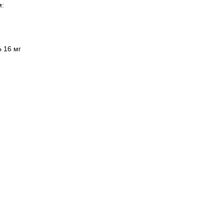
м:
 16 мг