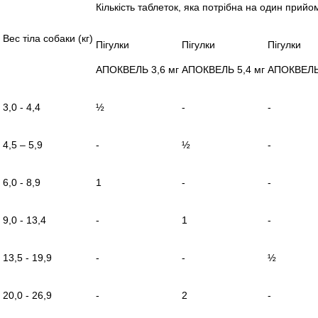
Кількість таблеток, яка потрібна на один прийо
Вес тіла собаки (кг)
Пігулки
Пігулки
Пігулки
АПОКВЕЛЬ 3,6 мг
АПОКВЕЛЬ 5,4 мг
АПОКВЕЛЬ
3,0 - 4,4
½
-
-
4,5 – 5,9
-
½
-
6,0 - 8,9
1
-
-
9,0 - 13,4
-
1
-
13,5 - 19,9
-
-
½
20,0 - 26,9
-
2
-