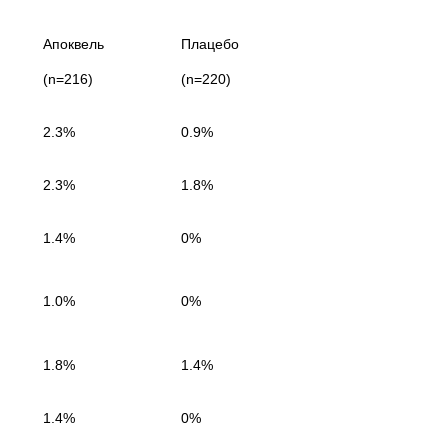
Апоквель
Плацебо
(n=216)
(n=220)
2.3%
0.9%
2.3%
1.8%
1.4%
0%
1.0%
0%
1.8%
1.4%
1.4%
0%