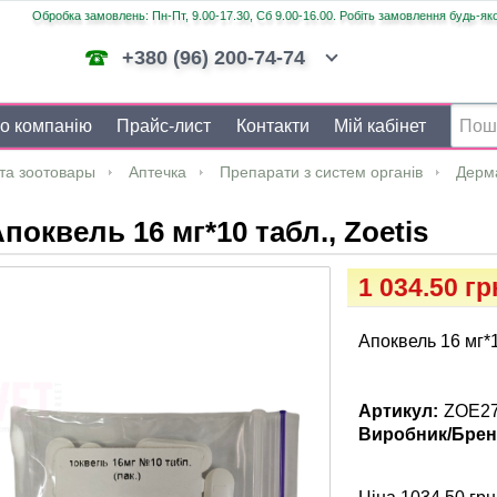
Обробка замовлень: Пн-Пт, 9.00-17.30, Сб 9.00-16.00. Робіть замовлення будь-яко
+380 (96) 200-74-74
о компанію
Прайс-лист
Контакти
Мій кабінет
та зоотовары
Аптечка
Препарати з систем органів
Дерм
поквель 16 мг*10 табл., Zoetis
1 034.50 гр
Апоквель 16 мг*1
Артикул:
ZOE2
Виробник/Брен