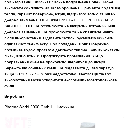
при нагріванні. Викликає сильне подразнення очей. Може
викликати сонливість чи запаморочення. Тримайте подалі від
тепла, гарячих поверхонь, іскрів, відкритого вогню та інших
джерел займання. ПРИ ВИКОРИСТАННІ СПРЕЮ КУРИТИ
ЗАБОРОНЕНО. Не розпилюйте на відкритий вогонь чи інші
джерела займання. Не проколюйте та не спалюйте навіть
після використання. Одягайте захисні рукавички/захисний
одяг/захист очей/маску. При попаданні в очі: Обережно
промийте водою протягом декількох хвилин. Зніміть контактні
лінзи, якщо вони є. Продовжуйте промивання. Якщо
подразнення очей не проходить: зверніться до лікаря.
Бережіть від сонячних лучів. Не піддавайте дії температур
вище 50 °C/122 °F. У разі недостатньої вентиляції та/або
використання може утворитися експозиційна/легкопозикова
суміш.
Виробник
PharmaWorld 2000 GmbH, Німеччина