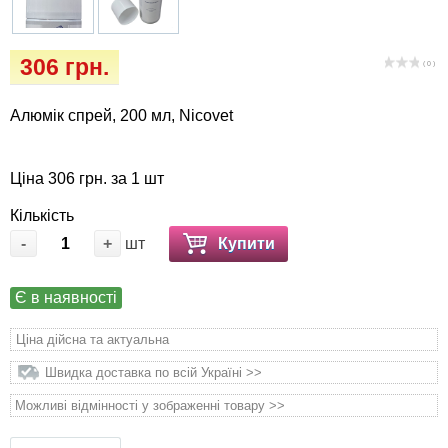
Кігтіточки
Vet Diet Canine Wet – ветеринарні дієти для
собак
Ласощі та корма
306 грн.
( 0 )
Лежаки, будиночки, охолоджуючи
Алюмік спрей, 200 мл, Nicovet
коврики
Миски, автогодівниці, поїлки
Ціна 306 грн. за 1 шт
Кількість
Одяг та взуття
-
+
шт
Купити
Перенесення, сумки, клітини
Є в наявності
Післяопераційні засоби та витратні
Ціна дійсна та актуальна
матеріали
Швидка доставка по всій Україні >>
Подарункові сертифікати
Можливі відмінності у зображенні товару >>