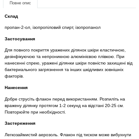
Товари для голубів
Повне опис
Склад
Товари для гризунів
пропан-2-ол, ізопропіловий спирт, ізопропанол
Товари для коней
Застосування
Товари для людей
Для повного покриття уражених ділянок шкіри еластичною,
дезінфікуючою та непроникною алюмінієвою плівкою. При
нанесенні спрею, уражені ділянки шкіри повністю захищені від
Хозряд - господарчі товари оптом
бактериального загрязнення та інших шкідливих зовнішніх
факторів.
Популярні зоотоварі
Нанесення
Архів / Знято з виробництва
Добре струсіть флакон перед використанням. Розпиліть на
вражену ділянку протягом 1-2 секунд на відстані 20-25 см.
Повторюйте при необхідності.
Застереження
Легкозаймистий аерозоль. Флакон під тиском може вибухнути