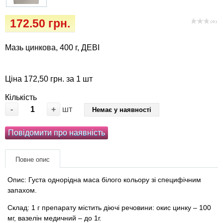
Кігтіточки
Vet Diet Canine Wet – ветеринарні дієти для
172.50 грн.
собак
( 0 )
Ласощі та корма
Мазь цинкова, 400 г, ДЕВІ
Лежаки, будиночки, охолоджуючи
коврики
Ціна 172,50 грн. за 1 шт
Миски, автогодівниці, поїлки
Кількість
-
+
шт
Немає у наявності
Одяг та взуття
Повідомити про наявність
Перенесення, сумки, клітини
Повне опис
Післяопераційні засоби та витратні
матеріали
Опис: Густа однорідна маса білого кольору зі специфічним
запахом.
Подарункові сертифікати
Склад: 1 г препарату містить діючі речовини: окис цинку – 100
мг, вазелін медичний – до 1г.