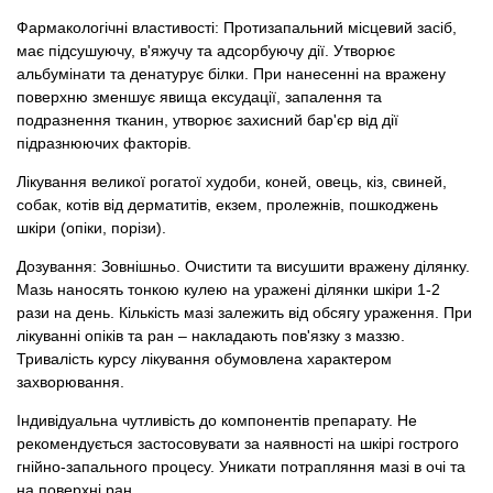
Товари для голубів
Фармакологічні властивості: Протизапальний місцевий засіб,
має підсушуючу, в'яжучу та адсорбуючу дії. Утворює
Товари для гризунів
альбумінати та денатурує білки. При нанесенні на вражену
поверхню зменшує явища ексудації, запалення та
подразнення тканин, утворює захисний бар'єр від дії
Товари для коней
підразнюючих факторів.
Товари для людей
Лікування великої рогатої худоби, коней, овець, кіз, свиней,
собак, котів від дерматитів, екзем, пролежнів, пошкоджень
шкіри (опіки, порізи).
Хозряд - господарчі товари оптом
Дозування: Зовнішньо. Очистити та висушити вражену ділянку.
Мазь наносять тонкою кулею на уражені ділянки шкіри 1-2
Популярні зоотоварі
рази на день. Кількість мазі залежить від обсягу ураження. При
лікуванні опіків та ран – накладають пов'язку з маззю.
Архів / Знято з виробництва
Тривалість курсу лікування обумовлена ​​характером
захворювання.
Індивідуальна чутливість до компонентів препарату. Не
рекомендується застосовувати за наявності на шкірі гострого
гнійно-запального процесу. Уникати потрапляння мазі в очі та
на поверхні ран.