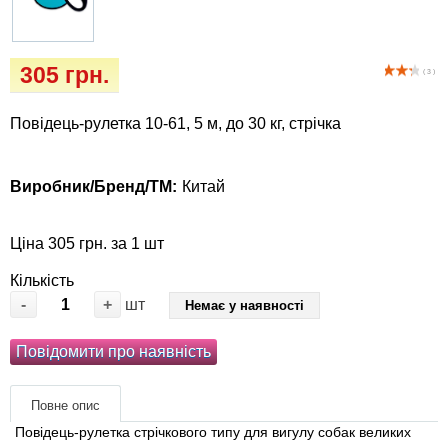
Кігтіточки
Vet Diet Canine Wet - ветеринарные диеты
для собак
Ласощі та корма
305 грн.
( 3 )
Лежаки, будиночки, охолоджуючи
Повідець-рулетка 10-61, 5 м, до 30 кг, стрічка
коврики
Миски, автогодівниці, поїлки
Виробник/Бренд/ТМ:
Китай
Одяг та взуття
Ціна 305 грн. за 1 шт
Перенесення, сумки, клітини
Кількість
-
+
шт
Немає у наявності
Післяопераційні засоби та витратні
Повідомити про наявність
матеріали
Подарункові сертифікати
Повне опис
Повідець-рулетка стрічкового типу для вигулу собак великих