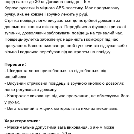
порід вагою до 30 кг. Довжина повідця – 5 м.
Товари для голубів
Корпус рулетки із міцного ABS-пластику. Має прогумовану
ручку, яка не ковзає і зручно лежить у руці.
Товари для гризунів
Стрічка повідця легко висувається до потрібної довжини за
допомогою кнопки фіксатора. Передбачена функція тривалої
зупинки, дозволяючи заблокувати повідець на тривалий час.
Товари для коней
Повідець-рулетка забезпечує надійність і комфорт під час
прогулянок Вашого вихованця, щоб гуляючи він відчував себе
Товари для людей
вільно і водночас перебував під контролем на повідку.
Хозряд - господарчі товари оптом
Переваги:
​​- Швидко та легко пристібається та відстібається від
нашийника.
Популярні зоотоварі
- Висувний стрічковий повідець із зручною кнопкою дозволяє
легко регулювати довжину.
Архів / Знято з виробництва
- Контролює вихованця під час прогулянки, не обмежуючи його
у рухах.
- Виготовлений із міцних матеріалів та якісних механізмів.
Характеристики:
- Максимальна допустима вага вихованця, з яким може
використовуватися повідець: 30 кг.