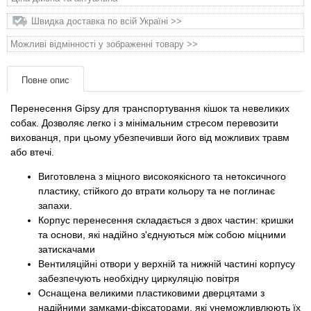
Товари для голубів
Швидка доставка по всій Україні >>
Товари для гризунів
Можливі відмінності у зображенні товару >>
Товари для коней
Повне опис
Перенесення Gipsy для транспортування кішок та невеликих
Товари для людей
собак. Дозволяє легко і з мінімальним стресом перевозити
вихованця, при цьому убезпечивши його від можливих травм
Хозряд - господарчі товари оптом
або втечі.
Виготовлена ​​з міцного високоякісного та нетоксичного
Популярні зоотоварі
пластику, стійкого до втрати кольору та не поглинає
запахи.
Архів / Знято з виробництва
Корпус перенесення складається з двох частин: кришки
та основи, які надійно з'єднуються між собою міцними
затискачами
Вентиляційні отвори у верхній та нижній частині корпусу
забезпечують необхідну циркуляцію повітря
Оснащена великими пластиковими дверцятами з
надійними замками-фіксаторами, які унеможливлюють їх