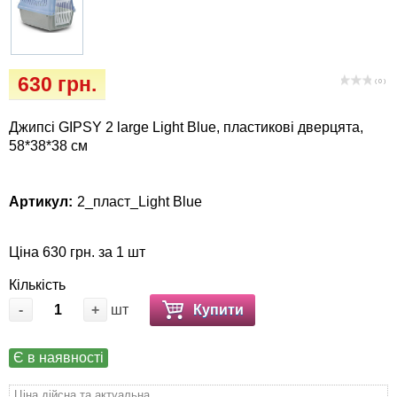
Кігтіточки
собак
Ласощі та корма
630 грн.
( 0 )
Лежаки, будиночки, охолоджуючи
коврики
Джипсі GIPSY 2 large Light Blue, пластикові дверцята,
58*38*38 см
Миски, автогодівниці, поїлки
Артикул:
2_пласт_Light Blue
Одяг та взуття
Перенесення, сумки, клітини
Ціна 630 грн. за 1 шт
Кількість
Післяопераційні засоби та витратні
-
+
шт
Купити
матеріали
Є в наявності
Подарункові сертифікати
Ціна дійсна та актуальна