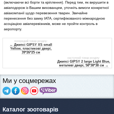
(включаючи всі борти та кріплення). Перед тим, як вирушити в
авіаподорож із Вашим вихованцем, уточніть вимоги конкретної
авіакомпанії щодо перевезення тварин. Звичайне
перенесення без замку IATA, сертифікованого міжнародною
асоціацією авіаперевізників, може не пройти контроль в
аеропорту.
попередній товар розділу:
← Джипсі GIPSY XS small
Yellow, пластикові двері,
39*26*25 см
наступний товар розділу:
Джипсі GIPSY 2 large Light Blue,
металеві двері, 58*38*38 см →
Ми у соцмережах
Каталог зоотоварів