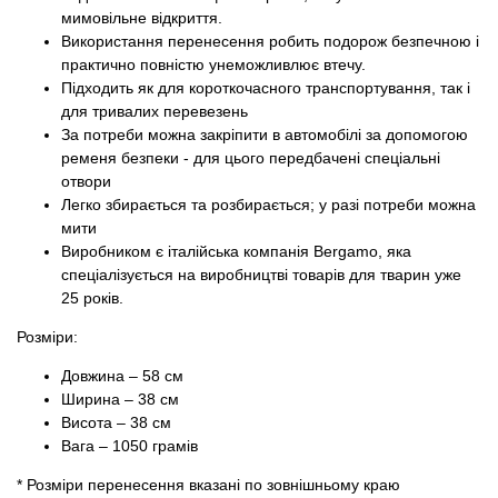
мимовільне відкриття.
Використання перенесення робить подорож безпечною і
практично повністю унеможливлює втечу.
Підходить як для короткочасного транспортування, так і
для тривалих перевезень
За потреби можна закріпити в автомобілі за допомогою
ременя безпеки - для цього передбачені спеціальні
отвори
Легко збирається та розбирається; у разі потреби можна
мити
Виробником є ​​італійська компанія Bergamo, яка
спеціалізується на виробництві товарів для тварин уже
25 років.
Розміри:
Довжина – 58 см
Ширина – 38 см
Висота – 38 см
Вага – 1050 грамів
* Розміри перенесення вказані по зовнішньому краю