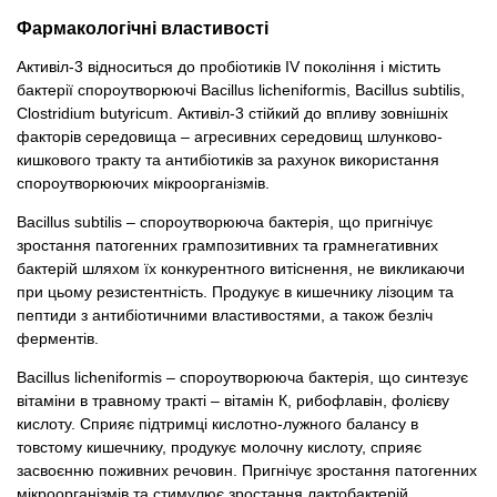
Фармакологічні властивості
Активіл-3 відноситься до пробіотиків IV покоління і містить
бактерії спороутворюючі Bacillus licheniformis, Bacillus subtilis,
Clostridium butyricum. Активіл-3 стійкий до впливу зовнішніх
факторів середовища – агресивних середовищ шлунково-
кишкового тракту та антибіотиків за рахунок використання
спороутворюючих мікроорганізмів.
Bacillus subtilis – спороутворююча бактерія, що пригнічує
зростання патогенних грампозитивних та грамнегативних
бактерій шляхом їх конкурентного витіснення, не викликаючи
при цьому резистентність. Продукує в кишечнику лізоцим та
пептиди з антибіотичними властивостями, а також безліч
ферментів.
Bacillus licheniformis – спороутворююча бактерія, що синтезує
вітаміни в травному тракті – вітамін К, рибофлавін, фолієву
кислоту. Сприяє підтримці кислотно-лужного балансу в
товстому кишечнику, продукує молочну кислоту, сприяє
засвоєнню поживних речовин. Пригнічує зростання патогенних
мікроорганізмів та стимулює зростання лактобактерій.