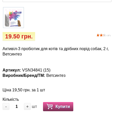
Кігтіточки
Vet Diet Canine Wet - ветеринарные диеты
для собак
Ласощі та корма
Лежаки, будиночки, охолоджуючи
килимки
19.50 грн.
( 37 )
Миски, автогодівниці, поілки
Активіл-3 пробіотик для котів та дрібних порід собак, 2 г,
Ветсинтез
Одяг та взуття
Артикул:
VSN34841 (15)
Перенесення, сумки, клітини
Виробник/Бренд/ТМ:
Ветсинтез
Післяопераційні засоби та витратні
Ціна 19,50 грн. за 1 шт
матеріали
Кількість
Подарункові сертифікати
-
+
шт
Купити