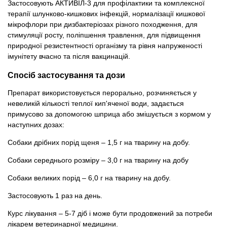
Застосовують АКТИВІЛ-3 для профілактики та комплексної
терапії шлунково-кишкових інфекцій, нормалізації кишкової
мікрофлори при дизбактеріозах різного походження, для
стимуляції росту, поліпшення травлення, для підвищення
природної резистентності організму та рівня напруженості
імунітету вчасно та після вакцинацій.
Спосіб застосування та дози
Препарат використовується перорально, розчиняється у
невеликій кількості теплої кип'яченої води, задається
примусово за допомогою шприца або змішується з кормом у
наступних дозах:
Собаки дрібних порід щеня – 1,5 г на тварину на добу.
Собаки середнього розміру – 3,0 г на тварину на добу
Собаки великих порід – 6,0 г на тварину на добу.
Застосовують 1 раз на день.
Курс лікування – 5-7 діб і може бути продовжений за потреби
лікарем ветеринарної медицини.