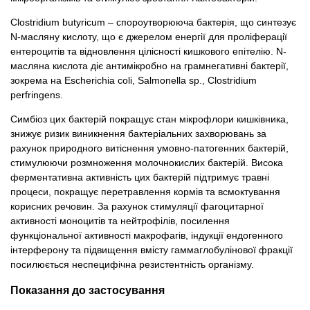
Clostridium butyricum – спороутворююча бактерія, що синтезує
N-масляну кислоту, що є джерелом енергії для проліферації
ентероцитів та відновлення цілісності кишкового епітелію. N-
масляна кислота діє антимікробно на грамнегативні бактерії,
зокрема на Escherichia coli, Salmonella sp., Clostridium
perfringens.
Симбіоз цих бактерій покращує стан мікрофлори кишківника,
знижує ризик виникнення бактеріальних захворювань за
рахунок природного витіснення умовно-патогенних бактерій,
стимулюючи розмноження молочнокислих бактерій. Висока
ферментативна активність цих бактерій підтримує травні
процеси, покращує перетравлення кормів та всмоктування
корисних речовин. За рахунок стимуляції фагоцитарної
активності моноцитів та нейтрофілів, посилення
функціональної активності макрофагів, індукції ендогенного
інтерферону та підвищення вмісту гаммаглобулінової фракції
посилюється неспецифічна резистентність організму.
Показання до застосування