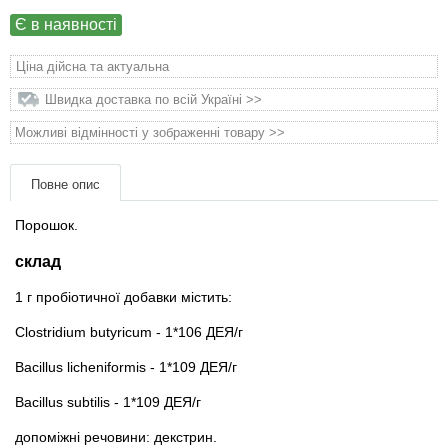
Товари для голубів
Є в наявності
Товари для гризунів
Ціна дійсна та актуальна
Швидка доставка по всій Україні >>
Товари для коней
Можливі відмінності у зображенні товару >>
Товари для людей
Повне опис
Хозряд - господарчі товари оптом
Порошок.
склад
Популярні зоотоварі
1 г пробіотичної добавки містить:
Архів / Знято з виробництва
Clostridium butyricum - 1*106 ДЕЯ/г
Bacillus licheniformis - 1*109 ДЕЯ/г
Bacillus subtilis - 1*109 ДЕЯ/г
допоміжні речовини: декстрин.