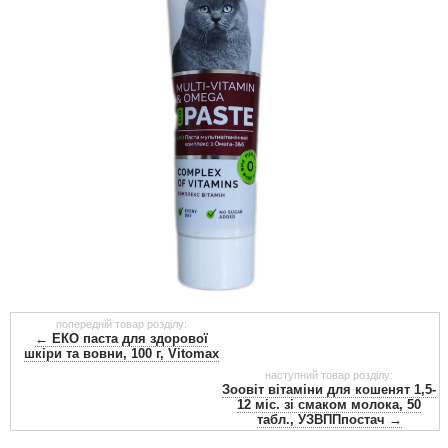
попередній товар розділу:
← ЕКО паста для здорової
шкіри та вовни, 100 г, Vitomax
наступний товар розділу:
Зоовіт вітаміни для кошенят 1,5-
12 міс. зі смаком молока, 50
табл., УЗВППпостач →