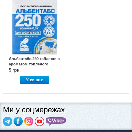
Альбентабс-250 таблетки з
ароматом топленого
молока №1, OLKAR.
5 грн.
(Олкар)
У кошик
Ми у соцмережах