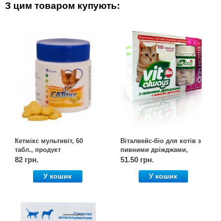
З цим товаром купують:
Кетмікс мультивіт, 60
Віталвейс-біо для котів з
табл., продукт
пивними дріжджами,
банку 100 табл., OLKAR.
82 грн.
51.50 грн.
(Олкар)
У кошик
У кошик