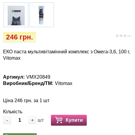
Кігтіточки
собак
Ласощі та корма
Лежаки, будиночки, охолоджуючи
246 грн.
( 0 )
коврики
ЕКО паста мультивітамінний комплекс з Омега-3,6, 100 г,
Миски, автогодівниці, поїлки
Vitomax
Одяг та взуття
Артикул:
VMX20849
Виробник/Бренд/ТМ:
Vitomax
Перенесення, сумки, клітини
Післяопераційні засоби та витратні
Ціна 246 грн. за 1 шт
матеріали
Кількість
-
+
шт
Купити
Подарункові сертифікати