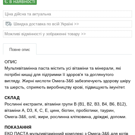
Є в наявності
Товари для голубів
Ціна дійсна та актуальна
Товари для гризунів
Швидка доставка по всій Україні >>
Товари для коней
Можливі відмінності у зображенні товару >>
Товари для людей
Повне опис
ОПИС
Хозряд - господарчі товари оптом
Мультивітамінна паста містить усі вітаміни та мінерали, які
потрібні кишці для підтримки її здоров'я та доглянутого
Популярні зоотоварі
вигляду. Жирні кислоти Омега-3&6 забезпечують здорову шкіру
та шерсть, сприяють виробництву крові, підвищують імунітет.
Архів / Знято з виробництва
СКЛАД
Рослинні екстракти, вітаміни групи В (В1, В2, В3, В4, В6, В12),
вітаміни А, D3, К, С, Е, цинк, біотин, пробіотики, таурин,
Омега-3&6, олії, жири, рослинна клітковина, дріжджі, допоми.
ПОКАЗАННЯ
ЕКО ПАСТА мультивітамінний комплекс з Омега-3&6 для котів