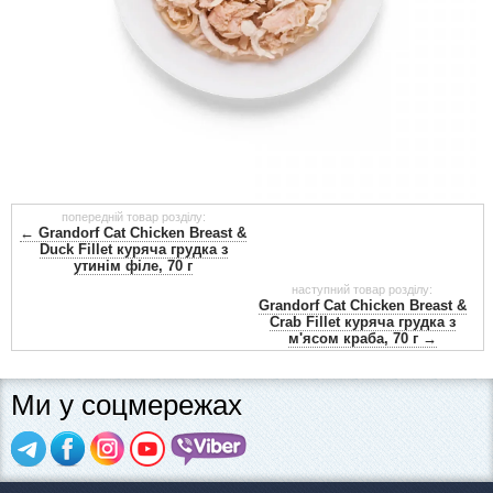
попередній товар розділу:
← Grandorf Cat Chicken Breast &
Duck Fillet куряча грудка з
утинім філе, 70 г
наступний товар розділу:
Grandorf Cat Chicken Breast &
Crab Fillet куряча грудка з
м'ясом краба, 70 г →
Ми у соцмережах