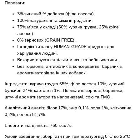
Переваги:
Збільшений % добавок (філе лосося).
100% натуральні та свіжі інгредієнти.
75% м'яса у складі (50% куряча грудка, 25% філе
лосося).
0% зернових (GRAIN FREE).
Інгредієнти класу HUMAN-GRADE придатні для
харчування людині.
Використовуються тільки м'ясні та рибні частини.
Без гормонів, антибіотиків, консервантів, барвників,
ароматизаторів та інших добавок.
Інгредієнти: куряча грудка 65%, філе лосося 10%, курячий
бульйон 24%, картопля 1%. Не містить зернові, барвники,
штучні ароматизатори та наповнювачі, сою та ГМО.
Аналітичний аналіз: білок 17%, жир 0,1%, зола 1%, клітковина
0,2%, волога 81,7%.
Енергетична цінність: 760 ккал/кг.
Умови зберігання: зберігати при температурі від 0°С до 25°С