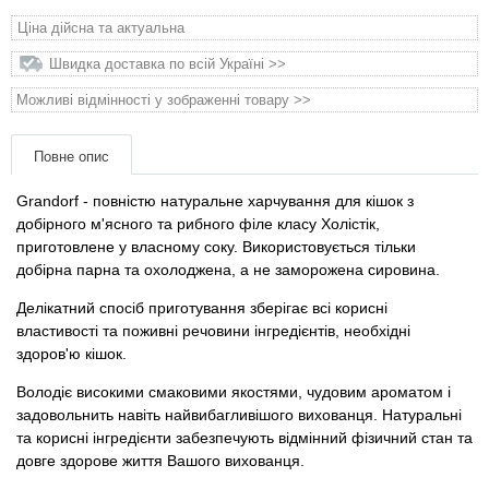
Товари для голубів
Ціна дійсна та актуальна
Швидка доставка по всій Україні >>
Товари для гризунів
Можливі відмінності у зображенні товару >>
Товари для коней
Повне опис
Товари для людей
Grandorf - повністю натуральне харчування для кішок з
добірного м'ясного та рибного філе класу Холістік,
Хозряд - господарчі товари оптом
приготовлене у власному соку. Використовується тільки
добірна парна та охолоджена, а не заморожена сировина.
Популярні зоотоварі
Делікатний спосіб приготування зберігає всі корисні
властивості та поживні речовини інгредієнтів, необхідні
Архів / Знято з виробництва
здоров'ю кішок.
Володіє високими смаковими якостями, чудовим ароматом і
задовольнить навіть найвибагливішого вихованця. Натуральні
та корисні інгредієнти забезпечують відмінний фізичний стан та
довге здорове життя Вашого вихованця.