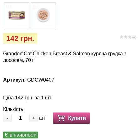
Кігтіточки
собак
Ласощі та корма
Лежаки, будиночки, охолоджуючи
142 грн.
( 0 )
коврики
Grandorf Cat Chicken Breast & Salmon куряча грудка з
Миски, автогодівниці, поїлки
лососем, 70 г
Одяг та взуття
Артикул:
GDCW0407
Перенесення, сумки, клітини
Ціна 142 грн. за 1 шт
Післяопераційні засоби та витратні
Кількість
матеріали
-
+
шт
Купити
Подарункові сертифікати
Є в наявності