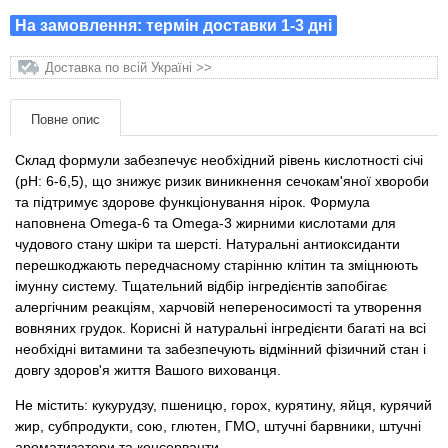
Товари для голубів
На замовлення: термін доставки 1-3 дні
Товари для гризунів
Доставка по всій Україні >>
Товари для коней
Повне опис
Склад формули забезпечує необхідний рівень кислотності січі
Товари для людей
(pH: 6-6,5), що знижує ризик виникнення сечокам'яної хвороби
та підтримує здорове функціонування нірок. Формула
Хозряд - господарчі товари оптом
наповнена Omega-6 та Omega-3 жирними кислотами для
чудового стану шкіри та шерсті. Натуральні антиоксиданти
Популярні зоотоварі
перешкоджають передчасному старінню клітин та зміцнюють
імунну систему. Тщательний відбір інгредієнтів запобігає
алергічним реакціям, харчовій непереносимості та утворення
Архів / Знято з виробництва
вовняних грудок. Корисні й натуральні інгредієнти багаті на всі
необхідні витамини та забезпечують відмінний фізичний стан і
довгу здоров'я життя Вашого вихованця.
Не містить: кукурудзу, пшеницю, горох, курятину, яйця, курячий
жир, субпродукти, сою, глютен, ГМО, штучні барвники, штучні
ароматизатори та консерванти.