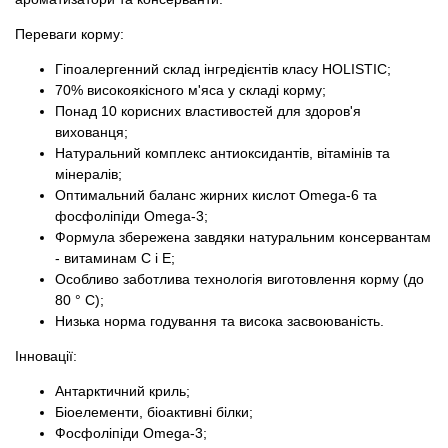
Переваги корму:
Гіпоалергенний склад інгредієнтів класу HOLISTIC;
70% високоякісного м'яса у складі корму;
Понад 10 корисних властивостей для здоров'я
вихованця;
Натуральний комплекс антиоксидантів, вітамінів та
мінералів;
Оптимальний баланс жирних кислот Omega-6 та
фосфоліпіди Omega-3;
Формула збережена завдяки натуральним консервантам
- витаминам C і E;
Особливо заботлива технологія виготовлення корму (до
80 ° С);
Низька норма годування та висока засвоюваність.
Інновації:
Антарктичний криль;
Біоелементи, біоактивні білки;
Фосфоліпіди Omega-3;