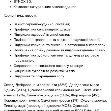
SYNOX 3D;
Комплекс натуральних антиоксидантів.
Корисні властивості:
Захист серцево-судинної системи;
Профілактика сечовивідних шляхів;
Підтримка здорової імунної системи;
Поліпшення травлення та зниження харчової алергії;
Підтримка корисної та зниження патогенної мікрофлори;
Поліпшення обміну речовин та підтримка ідеальної ваги;
Профілактика зубного каміння та догляд за ротовою
порожниною;
Оздоровлення вовняного покриву та шкіри;
Зміцнення суглобів та розвиток м'язів;
Підтримка та покращення зору.
Склад: Дегідроване м'ясо ягняти (22%), Дегідроване м'ясо
індички (20%), Цільнозерновий коричневий рис, Свіже м'ясо
ягняти (12%), Свіже м'ясо індички (11%), Жир індички (4%),
Порошок корін інулін), Свіжа олія лосося (1%), Сушена морква,
Пивні дріжджі (природний джерело MOS), Сушений
антарктичний криль (натуральний джерело EPA і DHA, 1%),