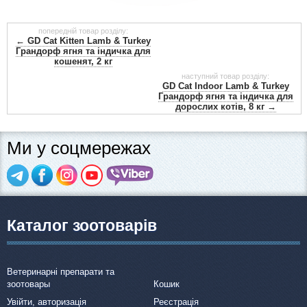
попередній товар розділу:
← GD Cat Kitten Lamb & Turkey
Грандорф ягня та індичка для
кошенят, 2 кг
наступний товар розділу:
GD Cat Indoor Lamb & Turkey
Грандорф ягня та індичка для
дорослих котів, 8 кг →
Ми у соцмережах
Каталог зоотоварів
Ветеринарні препарати та
зоотовары
Кошик
Увійти, авторизація
Реєстрація