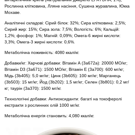
Рослинна клітковина, Лляне насіння, Сушена журавлина, Юкка
Мохаве.
Аналітичні складові: Сірий білок: 32%; Сира клітковина: 2,5%;
Сирий жир: 15%; Сира зола: 7,5%; Вологість: 6%; Кальцій:
1,2%; фосфор: 1%; Магній: 0,09%; Омега-6 жирні кислоти:
3,3%; Омега-3 жирні кислоти: 0,6%.
Метаболічна поживність: 4080 ккал/кг.
Добавки/кг: Харчові добавки: Вітамін А (3a672a): 20000 МО/кг;
Вітамін D3 (3a671): 1500 МО/кг; Вітамін Е (3a700): 600 мг/кг;
Мідь (3b405): 5,0 мг/кг; Цинк (3b605): 100 мг/кг; Марганець
(3b503): 15 мг/кг; Йод (3b202): 1,5 мг/кг; Селен (3b801): 0,2 мг/
кг; таурін (3a370): 1500 мг/кг.
Технологічні добавки: Антиоксиданти: багаті на токоферолі
екстракти з рослинних олій 1000 мг/кг.
Метаболічна енергія становить: 4,080 ккал/кг.