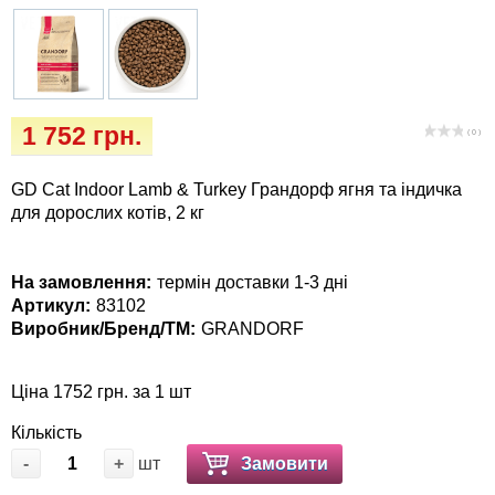
Кігтіточки
Vet Diet Canine Wet - ветеринарные диеты
для собак
Ласощі та корма
Лежаки, будиночки, охолоджуючи
1 752 грн.
( 0 )
килимки
GD Cat Indoor Lamb & Turkey Грандорф ягня та індичка
Миски, автогодівниці, поілки
для дорослих котів, 2 кг
Одяг та взуття
На замовлення:
термін доставки 1-3 дні
Артикул:
83102
Переноски, сумки, клітки
Виробник/Бренд/ТМ:
GRANDORF
Післяопераційні засоби та витратні
Ціна 1752 грн. за 1 шт
матеріали
Кількість
Подарункові сертифікати
-
+
шт
Замовити