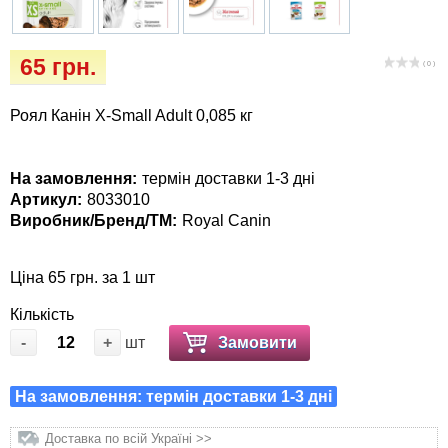
Кігтіточки
Vet Diet Canine Wet – ветеринарні дієти для
собак
Ласощі та корма
65 грн.
( 0 )
Лежаки, будиночки, охолоджуючи
Роял Канін X-Small Adult 0,085 кг
коврики
Миски, автогодівниці, поїлки
На замовлення:
термін доставки 1-3 дні
Артикул:
8033010
Виробник/Бренд/ТМ:
Royal Canin
Одяг та взуття
Ціна 65 грн. за 1 шт
Перенесення, сумки, клітини
Кількість
Післяопераційні засоби та витратні
-
+
шт
Замовити
матеріали
На замовлення: термін доставки 1-3 дні
Подарункові сертифікати
Доставка по всій Україні >>