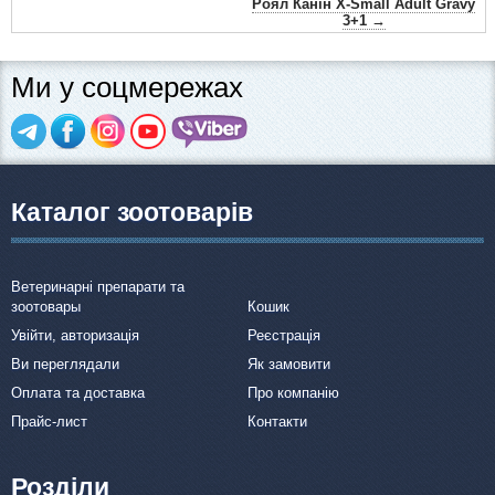
Роял Канін X-Small Adult Gravy
3+1 →
Ми у соцмережах
Каталог зоотоварів
Ветеринарні препарати та
зоотовары
Кошик
Увійти, авторизація
Реєстрація
Ви переглядали
Як замовити
Оплата та доставка
Про компанію
Прайс-лист
Контакти
Розділи