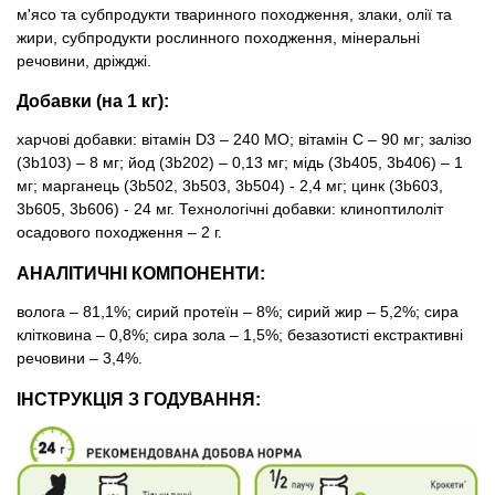
м'ясо та субпродукти тваринного походження, злаки, олії та
жири, субпродукти рослинного походження, мінеральні
речовини, дріжджі.
Добавки (на 1 кг):
харчові добавки: вітамін D3 – 240 МО; вітамін С – 90 мг; залізо
(3b103) – 8 мг; йод (3b202) – 0,13 мг; мідь (3b405, 3b406) – 1
мг; марганець (3b502, 3b503, 3b504) - 2,4 мг; цинк (3b603,
3b605, 3b606) - 24 мг. Технологічні добавки: клиноптилоліт
осадового походження – 2 г.
АНАЛІТИЧНІ КОМПОНЕНТИ:
волога – 81,1%; сирий протеїн – 8%; сирий жир – 5,2%; сира
клітковина – 0,8%; сира зола – 1,5%; безазотисті екстрактивні
речовини – 3,4%.
ІНСТРУКЦІЯ З ГОДУВАННЯ: