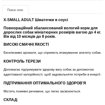
Товари для голубів
Повне опис
Товари для гризунів
X-SMALL ADULT Шматочки в соусі
Товари для коней
Повнораційний збалансований вологий корм для
дорослих собак мініатюрних розмірів вагою до 4 кг.
Вік від 10 місяців до 8 років.
Товари для людей
ВИСОКІ СМАЧНІ ЯКОСТІ
Хозряд - господарчі товари оптом
Ексклюзивні аромати, що сприяють втамуванню апетиту собак.
КОНТРОЛЬ ТЕРЕЗИ
Популярні зоотоварі
Допомагає підтримувати здорову вагу собак за допомогою
Архів / Знято з виробництва
адаптованої калорійності, щоб задовольняти потреби в енергії.
ПІДТРИМАННЯ ОПТИМАЛЬНОГО ЗДОРОВ'Я
Містить поживні речовини, що легко засвоюються.
СКЛАД: