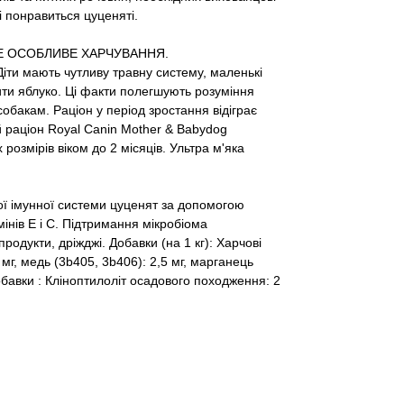
і понравиться цуценяті.
Е ОСОБЛИВЕ ХАРЧУВАННЯ.
Діти мають чутливу травну систему, маленькі
сити яблуко. Ці факти полегшують розуміння
обакам. Раціон у період зростання відіграє
й раціон Royal Canin Mother & Babydog
розмірів віком до 2 місяців.
Ультра м'яка
ої імунної системи цуценят за допомогою
інів Е і
С.
Підтримання
мікробіома
продукти, дріжджі.
Добавки (на 1 кг):
Харчові
 мг, медь (3b405, 3b406): 2,5 мг, марганець
обавки
:
Кліноптилоліт осадового походження:
2