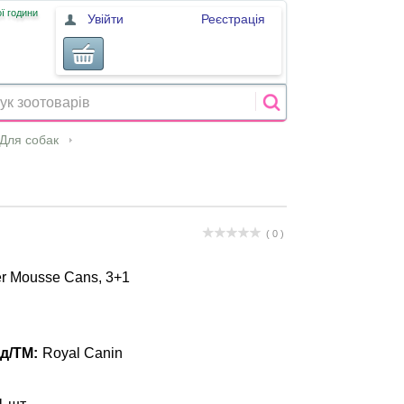
ї години
Увійти
Реєстрація
Для собак
( 0 )
er Mousse Cans, 3+1
д/ТМ:
Royal Canin