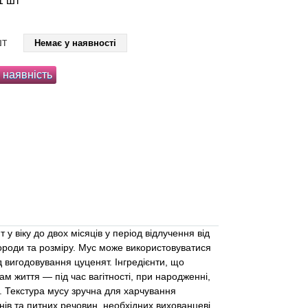
1 шт
шт
Немає у наявності
 наявність
у віку до двох місяців у період відлучення від
ороди та розміру. Мус може використовуватися
д вигодовування цуценят. Інгредієнти, що
ам життя — під час вагітності, при народженні,
в. Текстура мусу зручна для харчування
інів та питних речовин, необхідних вихованцеві