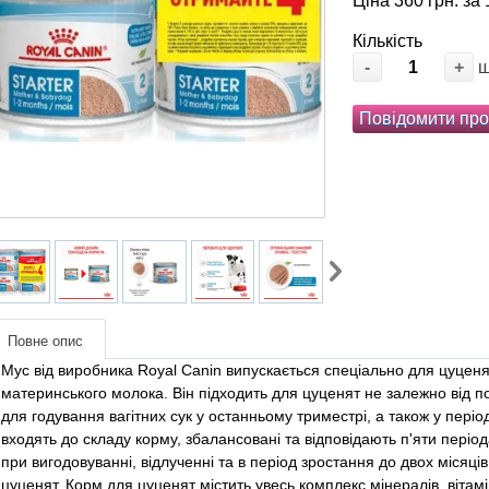
Ціна 360 грн. за 
Кількість
-
+
Повідомити про
Повне опис
Мус від виробника Royal Canin випускається спеціально для цуценят 
материнського молока. Він підходить для цуценят не залежно від п
для годування вагітних сук у останньому триместрі, а також у періо
входять до складу корму, збалансовані та відповідають п'яти період
при вигодовуванні, відлученні та в період зростання до двох місяці
цуценят. Корм для цуценят містить увесь комплекс мінералів, вітам