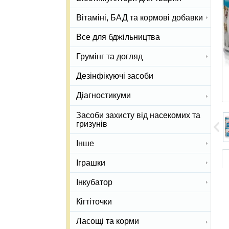
Вітаміні, БАД та кормові добавки
Все для бджільництва
Грумінг та догляд
Дезінфікуючі засоби
Діагностикуми
Засоби захисту від насекомих та
гризунів
Інше
Іграшки
Інкубатор
Кігтіточки
Ласощі та корми