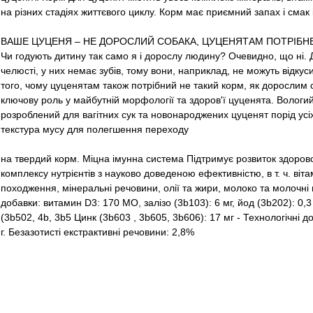
на різних стадіях життєвого циклу. Корм має приємний запах і смак 
ВАШЕ ЦУЦЕНЯ – НЕ ДОРОСЛИЙ СОБАКА, ЦУЦЕНЯТАМ ПОТРІБН
Чи годують дитину так само я і дорослу людину? Очевидно, що ні. 
челюсті, у них немає зубів, тому вони, наприклад, не можуть відку
того, чому цуценятам також потрібний не такий корм, як дорослим с
ключову роль у майбутній морфології та здоров'ї цуценята. Вологи
розроблений для вагітних сук та новонароджених цуценят порід усіх 
текстура мусу для полегшення переходу
на
твердий корм.
Міцна імунна система
Підтримує розвиток здоров
комплексу нутрієнтів з науково доведеною ефективністю, в т. ч. вітам
походження, мінеральні речовини, олії та жири, молоко та молочні 
добавки: витамин D3: 170 МО, залізо (3b103): 6 мг, йод (3b202): 0,3
(3b502, 4b, 3b5 Цинк (3b603
,
3b605, 3b606): 17 мг -
Технологічні
д
г.
Безазотисті екстрактивні речовини: 2,8%