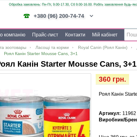
Обробка замовлень: Пн-Пт, 9.00-17.30, Сб 9.00-16.00. Робіть замовлення будь-яко
+380 (96) 200-74-74
о компанію
Прайс-лист
Контакти
Мій кабінет
та зоотовары
Ласощі та корми
Royal Canin (Роял Канін)
Роял Канін Starter Mousse Cans, 3+1
оял Канін Starter Mousse Cans, 3+1
360 грн.
Роял Канін Start
Артикул:
11962
Виробник/Брен