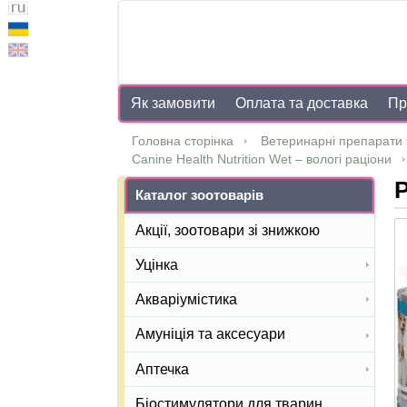
Як замовити
Оплата та доставка
Пр
Головна сторінка
Ветеринарні препарати 
Canine Health Nutrition Wet – вологі раціони
Р
Каталог зоотоварів
Акції, зоотовари зі знижкою
Уцінка
Акваріумістика
Амуніція та аксесуари
Аптечка
Біостимулятори для тварин