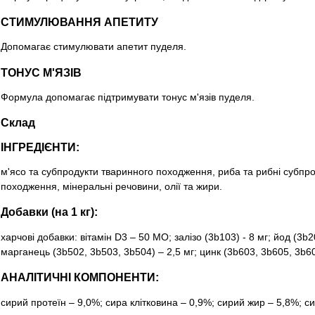
СТИМУЛЮВАННЯ АПЕТИТУ
Допомагає стимулювати апетит пуделя.
ТОНУС М'ЯЗІВ
Формула допомагає підтримувати тонус м'язів пуделя.
Склад
ІНГРЕДІЄНТИ:
м'ясо та субпродукти тваринного походження, риба та рибні субпро
походження, мінеральні речовини, олії та жири.
Добавки (на 1 кг):
харчові добавки: вітамін D3 – 50 MO; залізо (3b103) - 8 мг; йод (3b20
марганець (3b502, 3b503, 3b504) – 2,5 мг; цинк (3b603, 3b605, 3b60
АНАЛІТИЧНІ КОМПОНЕНТИ:
сирий протеїн – 9,0%; сира клітковина – 0,9%; сирий жир – 5,8%; си