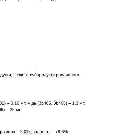
дукти, злакові, субпродукти рослинного
2) – 0,16 мг; мiдь (3b405, 3b406) – 1,3 мг;
6) – 25 мг.
ра зола – 2,0%; вологість – 78,6%.