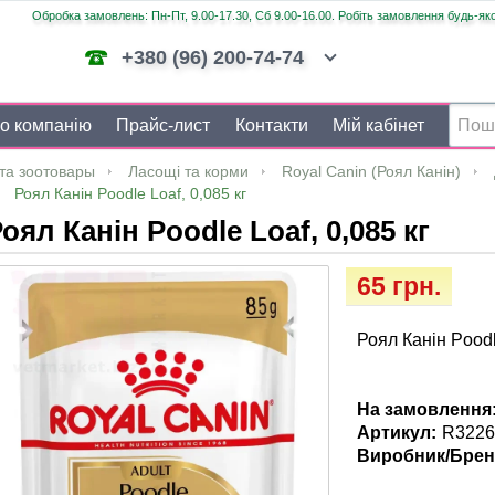
Обробка замовлень: Пн-Пт, 9.00-17.30, Сб 9.00-16.00. Робіть замовлення будь-яко
+380 (96) 200-74-74
о компанію
Прайс-лист
Контакти
Мій кабінет
та зоотовары
Ласощі та корми
Royal Canin (Роял Канін)
Роял Канін Poodle Loaf, 0,085 кг
оял Канін Poodle Loaf, 0,085 кг
65 грн.
Роял Канін Poodl
На замовлення
Артикул:
R3226
Виробник/Брен