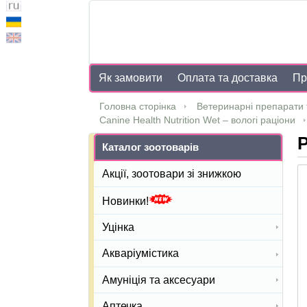
Як замовити
Оплата та доставка
Пр
Головна сторінка
Ветеринарні препарати 
Canine Health Nutrition Wet – вологі раціони
Р
Каталог зоотоварів
Акції, зоотовари зі знижкою
Новинки!
Уцінка
Акваріумістика
Амуніція та аксесуари
Аптечка