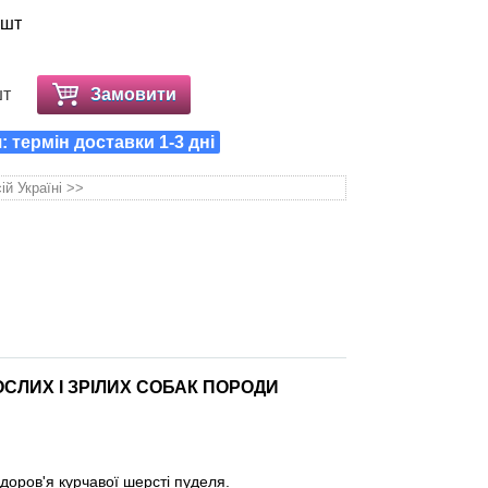
 шт
шт
Замовити
 термін доставки 1-3 дні
ій Україні >>
ЛИХ І ЗРІЛИХ СОБАК ПОРОДИ
доров'я курчавої шерсті пуделя.