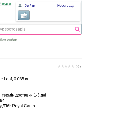
ї години
Увійти
Реєстрація
Для собак
( 0 )
e Loaf, 0,085 кг
:
термін доставки 1-3 дні
94
д/ТМ:
Royal Canin