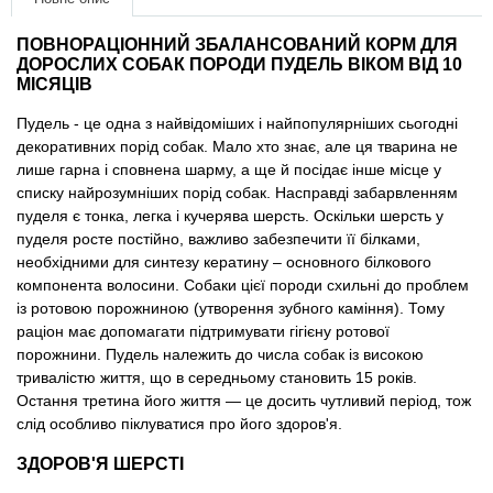
Товари для голубів
ПОВНОРАЦІОННИЙ ЗБАЛАНСОВАНИЙ КОРМ ДЛЯ
ДОРОСЛИХ СОБАК ПОРОДИ ПУДЕЛЬ ВІКОМ ВІД 10
Товари для гризунів
МІСЯЦІВ
Товари для коней
Пудель - це одна з найвідоміших і найпопулярніших сьогодні
декоративних порід собак. Мало хто знає, але ця тварина не
лише гарна і сповнена шарму, а ще й посідає інше місце у
Товари для людей
списку найрозумніших порід собак. Насправді забарвленням
пуделя є тонка, легка і кучерява шерсть. Оскільки шерсть у
Хозряд - господарчі товари оптом
пуделя росте постійно, важливо забезпечити її білками,
необхідними для синтезу кератину – основного білкового
компонента волосини. Собаки цієї породи схильні до проблем
Популярні зоотоварі
із ротовою порожниною (утворення зубного каміння). Тому
раціон має допомагати підтримувати гігієну ротової
Архів / Знято з виробництва
порожнини. Пудель належить до числа собак із високою
тривалістю життя, що в середньому становить 15 років.
Остання третина його життя — це досить чутливий період, тож
слід особливо піклуватися про його здоров'я.
ЗДОРОВ'Я ШЕРСТІ