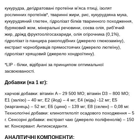
кукурудза, дегідратовані протеїни м'яса птиці, ізолят
рослинних протеїнів*, тваринні жири, рис, кукурудзяна мука,
кукурудзяний глютен, гідролізат білків тваринного походження,
буряковий жом, мінеральні речовини, соєва олія, риб'ячий
жир, дріжд фруктоолiгосахариди, олія огірочника (0,1%),
гідролізат із панцира ракоподібних (джерело глюкозаміну),
екстракт чорнобривців прямостоячих (джерело лютеїну),
гідролізат хрящовий (джерело хондроїтину).
*LIP - білки, відібрані за принципом оптимальної
засвоюваності.
Добавки (на 1 кг):
харчові добавки: вітамін A – 29 500 MO; вітамін D3 – 800 MO;
E1 (залізо) – 40 мг; E2 (йод) – 4 мг; E4 (мідь) -12 мг; E5
(марганець) – 52 мг; E6 (цинк) – 139 мг; E8 (селен) – 0,08 мг.
Технологічні добавки: клиноптилоліт осадового походження – 5
г. Сенсорні добавки: екстракт чаю (джерело поліфенолів) – 150
мг. Консервант. Антиоксиданти.
АНАЛІТИЧНІ КОМПОНЕНТИ: