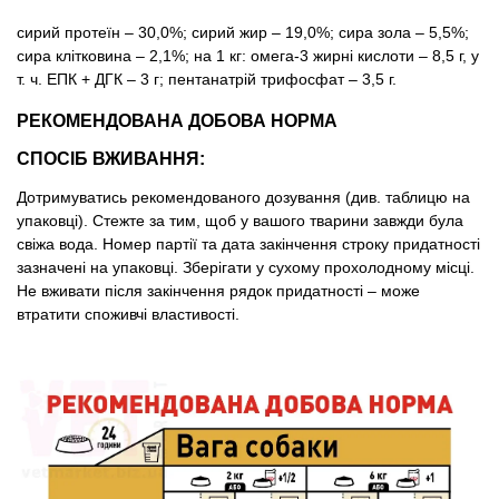
сирий протеїн – 30,0%; сирий жир – 19,0%; сира зола – 5,5%;
сира клітковина – 2,1%; на 1 кг: омега-3 жирні кислоти – 8,5 г, у
т. ч. ЕПК + ДГК – 3 г; пентанатрій трифосфат – 3,5 г.
РЕКОМЕНДОВАНА ДОБОВА НОРМА
СПОСІБ ВЖИВАННЯ:
Дотримуватись рекомендованого дозування (див. таблицю на
упаковці). Стежте за тим, щоб у вашого тварини завжди була
свіжа вода. Номер партії та дата закінчення строку придатності
зазначені на упаковці. Зберігати у сухому прохолодному мiсцi.
Не вживати після закінчення рядок придатності – може
втратити споживчі властивості.