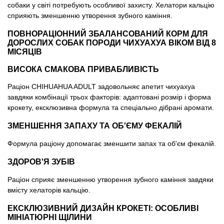
собаки у світі потребують особливої ​​захисту. Хелатори кальцію
сприяють зменшенню утворення зубного каміння.
ПОВНОРАЦІОННИЙ ЗБАЛАНСОВАНИЙ КОРМ ДЛЯ
ДОРОСЛИХ СОБАК ПОРОДИ ЧИХУАХУА ВІКОМ ВІД 8
МІСЯЦІВ
ВИСОКА СМАКОВА ПРИВАБЛИВІСТЬ
Раціон CHIHUAHUA ADULT задовольняє апетит чихуахуа
завдяки комбінації трьох факторів: адаптовані розмір і форма
крокету, ексклюзивна формула та спеціально дібрані аромати.
ЗМЕНШЕННЯ ЗАПАХУ ТА ОБ'ЄМУ ФЕКАЛІЙ
Формула раціону допомагає зменшити запах та об'єм фекалій.
ЗДОРОВ'Я ЗУБІВ
Раціон сприяє зменшенню утворення зубного каміння завдяки
вмісту хелаторів кальцію.
ЕКСКЛЮЗИВНИЙ ДИЗАЙН КРОКЕТІ: ОСОБЛИВІ
МІНІАТЮРНІ ЩІЛИНИ