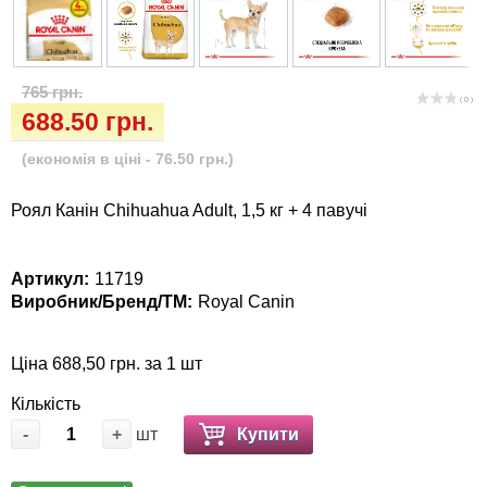
Кігтіточки
Vet Diet Canine Wet - ветеринарные диеты
для собак
Ласощі та корма
765 грн.
( 0 )
Лежаки, будиночки, охолоджуючи
688.50 грн.
килимки
(економія в ціні - 76.50 грн.)
Миски, автогодівниці, поілки
Роял Канін Chihuahua Adult, 1,5 кг + 4 павучі
Одяг та взуття
Артикул:
11719
Виробник/Бренд/ТМ:
Royal Canin
Переноски, сумки, клітки
Післяопераційні засоби та витратні
Ціна 688,50 грн. за 1 шт
матеріали
Кількість
-
+
шт
Купити
Подарункові сертифікати