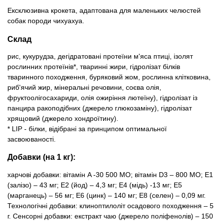
Ексклюзивна крокета, адаптована для маленьких челюстей
собак породи чихуахуа.
Склад
рис, кукурудза, дегідратовані протеїни м'яса птиці, ізолят
рослинних протеїнів*, тваринні жири, гідролізат білків
тваринного походження, буряковий жом, рослинна клітковина,
риб'ячий жир, мінеральні речовини, соєва олія,
фруктоолiгосахариди, олія ожиріння лютеїну), гідролізат із
панцира ракоподібних (джерело глюкозаміну), гідролізат
хрящовий (джерело хондроїтину).
* LIP - білки, відібрані за принципом оптимальної
засвоюваності.
Добавки (на 1 кг):
харчові добавки: вітамін A -30 500 МО; вітамін D3 – 800 MO; E1
(залізо) – 43 мг; E2 (йод) – 4,3 мг; E4 (мідь) -13 мг; E5
(марганець) – 56 мг; E6 (цинк) – 140 мг; E8 (селен) – 0,09 мг.
Технологічні добавки: клиноптилоліт осадового походження – 5
г. Сенсорні добавки: екстракт чаю (джерело поліфенолів) – 150