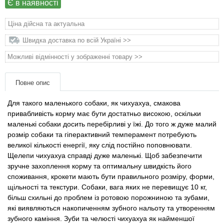
Є в наявності
Товари для голубів
Ціна дійсна та актуальна
Товари для гризунів
Швидка доставка по всій Україні >>
Товари для коней
Можливі відмінності у зображенні товару >>
Товари для людей
Повне опис
Для такого маленького собаки, як чихуахуа, смакова
Хозряд - господарчі товари оптом
привабливість корму має бути достатньо високою, оскільки
маленькі собаки досить перебірливі у їжі. До того ж дуже малий
Популярні зоотоварі
розмір собаки та гіперактивний темперамент потребують
великої кількості енергії, яку слід постійно поповнювати.
Щелепи чихуахуа справді дуже маленькі. Щоб забезпечити
Архів / Знято з виробництва
зручне захоплення корму та оптимальну швидкість його
споживання, крокети мають бути правильного розміру, форми,
щільності та текстури. Собаки, вага яких не перевищує 10 кг,
більш схильні до проблем із ротовою порожниною та зубами,
які виявляються накопиченням зубного нальоту та утворенням
зубного каміння. Зуби та челюсті чихуахуа як найменшої