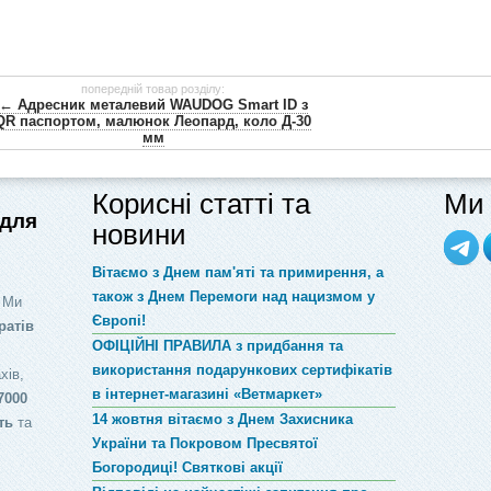
попередній товар розділу:
← Адресник металевий WAUDOG Smart ID з
QR паспортом, малюнок Леопард, коло Д-30
мм
Корисні статті та
Ми 
 для
новини
Вітаємо з Днем пам'яті та примирення, а
також з Днем Перемоги над нацизмом у
 Ми
Європі!
ратів
ОФІЦІЙНІ ПРАВИЛА з придбання та
використання подарункових сертифікатів
хів,
в інтернет-магазині «Ветмаркет»
7000
14 жовтня вітаємо з Днем Захисника
ть
та
України та Покровом Пресвятої
Богородиці! Святкові акції