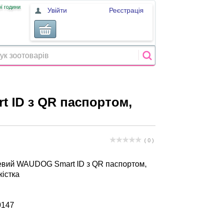
ї години
Увійти
Реєстрація
 ID з QR паспортом,
( 0 )
евий WAUDOG Smart ID з QR паспортом,
істка
0147