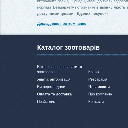
витрачайте годину! Приєднуйтесь до тисяч задово
покупців
Ветмаркету
і отримайте
відмінну якість 
доступними цінами
!
Вдалих покупок!
Докладніше про компанію
Каталог зоотоварів
Ветеринарні препарати та
зоотовары
Кошик
Увійти, авторизація
Реєстрація
Ви переглядали
Як замовити
Оплата та доставка
Про компанію
Прайс-лист
Контакти