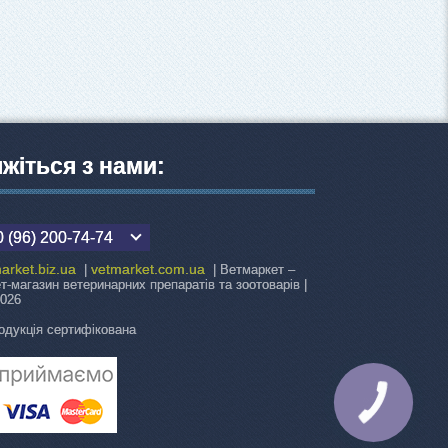
яжіться з нами:
 (96) 200-74-74
arket.biz.ua
vetmarket.com.ua
|
| Ветмаркет –
ет-магазин ветеринарних препаратів та зоотоварів |
2026
одукція сертифікована
КНОПКА
ЗВ'ЯЗКУ