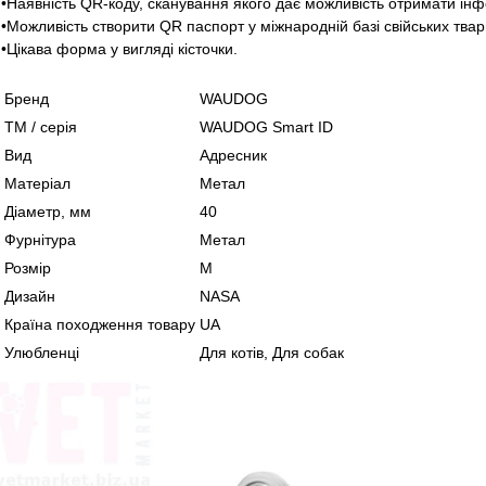
•Наявність QR-коду, сканування якого дає можливість отримати інф
•Можливість створити QR паспорт у міжнародній базі свійських твари
•Цікава форма у вигляді кісточки.
Бренд
WAUDOG
ТМ / серія
WAUDOG Smart ID
Вид
Адресник
Матеріал
Метал
Діаметр, мм
40
Фурнітура
Метал
Розмір
М
Дизайн
NASA
Країна походження товару
UA
Улюбленці
Для котів, Для собак