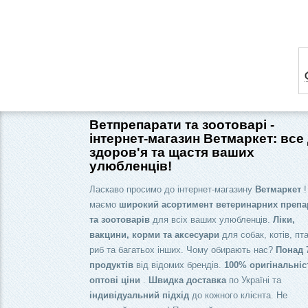
Ветпрепарати та зоотоварі -
інтернет-магазин Ветмаркет: все
здоров'я та щастя ваших
улюбленців!
Ласкаво просимо до інтернет-магазину
Ветмаркет
!
маємо
широкий асортимент ветеринарних препа
та зоотоварів
для всіх ваших улюбленців.
Ліки,
вакцини, корми та аксесуари
для собак, котів, пта
риб та багатьох інших. Чому обирають нас?
Понад 
продуктів
від відомих брендів.
100% оригінальніс
оптові ціни
.
Швидка доставка
по Україні та
індивідуальний підхід
до кожного клієнта. Не