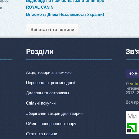
Відповіді на найчастіші запитання про
лених
ROYAL CANIN
за
Вітаємо із Днем Незалежності України!
Всі статті та новини
Розділи
Зв'
Акції, товари зі знижкою
+380
Персональні рекомендації
vetm
©
інтерн
Дилерам та оптовикам
2013 -
Вся пр
Спільні покупки
Зберігання вакцин для тварин
Обмін і повернення товару
Статті та новини