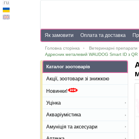
Як замовити
Оплата та доставка
Пр
Головна сторінка
Ветеринарні препарати 
Адресник металевий WAUDOG Smart ID з QR 
Каталог зоотоварів
м
Акції, зоотовари зі знижкою
Новинки!
Уцінка
Акваріумістика
Амуніція та аксесуари
Аптечка