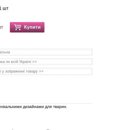
1 шт
шт
Купити
уальна
а по всій Україні >>
і у зображенні товару >>
унікальними дизайнами для тварин.