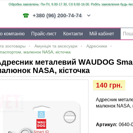
Обробка замовлень: Пн-Пт, 9.00-17.30, Сб 9.00-16.00. Робіть замовлення будь-яко
+380 (96) 200-74-74
о компанію
Прайс-лист
Контакти
Мій кабінет
та зоотовары
Амуніція та аксесуари
Адресники
паспортом, малюнок NASA, кісточка
Адресник металевий WAUDOG Smart
алюнок NASA, кісточка
140 грн.
Адресник метал
малюнок NASA, к
Артикул:
0640-